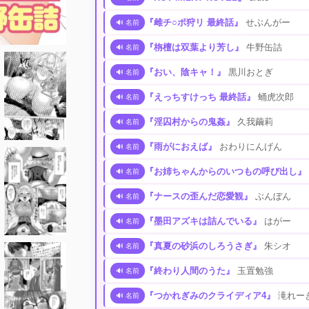
『雌チ○ポ狩リ 最終話』
せぶんがー
🔊 名前
『栴檀は双葉より芳し』
牛野缶詰
🔊 名前
『おい、陰キャ！』
黒川おとぎ
🔊 名前
『えっちすけっち 最終話』
蛹虎次郎
🔊 名前
『淫囚村からの鬼姦』
久我繭莉
🔊 名前
『雨がにおえば』
おわりにんげん
🔊 名前
『お姉ちゃんからのいつもの呼び出し』
🔊 名前
『ナースの歪んだ恋愛観』
ぶんぼん
🔊 名前
『墨田アズキは詰んでいる』
はがー
🔊 名前
『真夏の砂浜のしろうさぎ』
朱シオ
🔊 名前
『終わり人間のうた』
玉置勉強
🔊 名前
『つかれぎみのクライディア4』
滝れー
🔊 名前