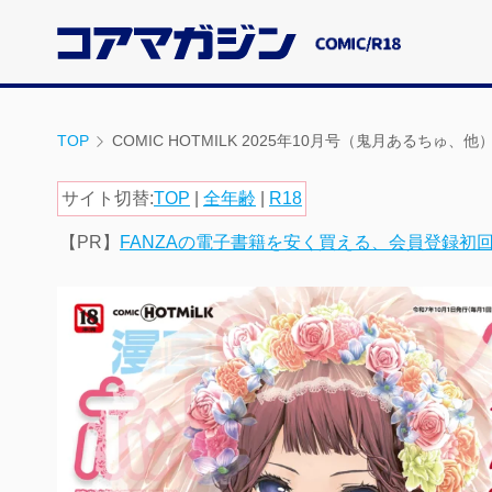
メ
イ
ン
コ
ン
TOP
COMIC HOTMILK 2025年10月号（鬼月あるちゅ、他
テ
ン
サイト切替:
TOP
|
全年齢
|
R18
ツ
【PR】
FANZAの電子書籍を安く買える、会員登録初
に
ス
キ
ッ
プ
す
る