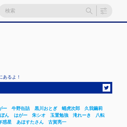
にあるよ！
がー
牛野缶詰
黒川おとぎ
蛹虎次郎
久我繭莉
んぼん
はがー
朱シオ
玉置勉強
滝れーき
八転
年惑星
あほすたさん
古賀亮一