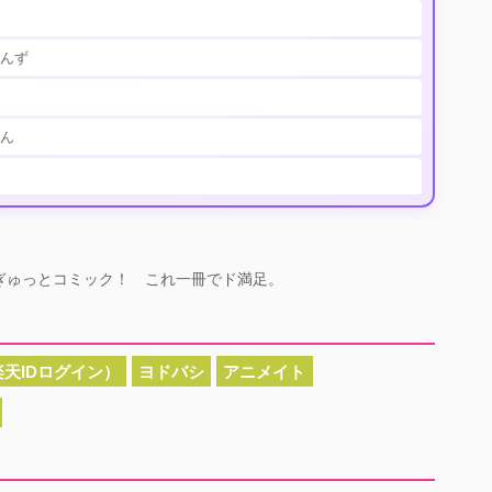
んず
ん
ゅぎゅっとコミック！ これ一冊でド満足。
天IDログイン）
ヨドバシ
アニメイト