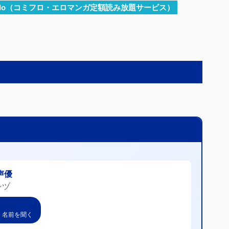
iflo（コミフロ・エロマンガ定額読み放題サービス）
 声優
シヅ
 名前を聞く