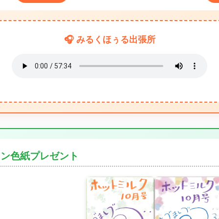
🎧 みるくほぅる出張所
イン色紙プレゼント