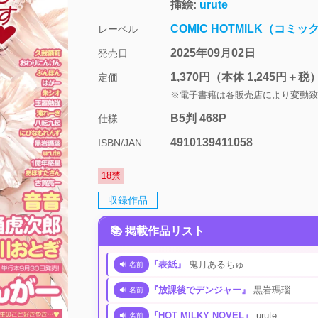
挿絵:
urute
COMIC HOTMILK（コミ
レーベル
2025年09月02日
発売日
1,370円
（本体 1,245円＋税
定価
※電子書籍は各販売店により変動致
B5判 468P
仕様
4910139411058
ISBN/JAN
18禁
収録作品
📚 掲載作品リスト
『表紙』
鬼月あるちゅ
🔊 名前
『放課後でデンジャー』
黒岩瑪瑙
🔊 名前
『HOT MILKY NOVEL』
urute
🔊 名前