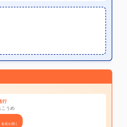
 進行
集こうめ
 名前を聞く