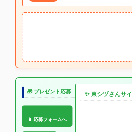
🎁 プレゼント応募
✨ 東シヅさんサ
📱 応募フォームへ