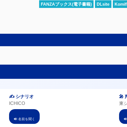
FANZAブックス(電子書籍)
DLsite
Kom
✍️ シナリオ
🎤
ICHICO
東
🔊 名前を聞く
