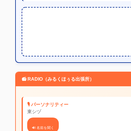
📻 RADIO（みるくほぅる出張所）
🎙️ パーソナリティー
東シヅ
🔊 名前を聞く