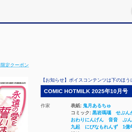
）
回限定クーポン
【お知らせ】ボイスコンテンツは下のほう
COMIC HOTMILK 2025年10月号
作家
表紙:
鬼月あるちゅ
コミック:
黒岩瑪瑙
せぶん
おわりにんげん
音音
ぶ
九起
にびなもれんず
1億