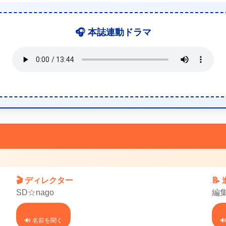
🎧 本誌連動ドラマ
🎬 ディレクター
📝
SD☆nago
編
🔊 名前を聞く
