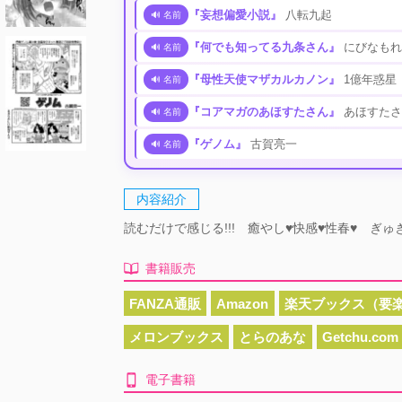
『妄想偏愛小説』
八転九起
🔊 名前
『何でも知ってる九条さん』
にびなもれ
🔊 名前
『母性天使マザカルカノン』
1億年惑星
🔊 名前
『コアマガのあほすたさん』
あほすたさ
🔊 名前
『ゲノム』
古賀亮一
🔊 名前
内容紹介
読むだけで感じる!!! 癒やし♥快感♥性春♥ ぎ
書籍販売
FANZA通販
Amazon
楽天ブックス（要楽
メロンブックス
とらのあな
Getchu.com
電子書籍