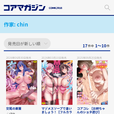
メ
イ
ン
コ
作家:
chin
ン
テ
ン
ツ
に
17
1〜10
件中
件
ス
キ
2026年06月30日
発売
2026年03月10日
発売
2025年09月20日
発売
ッ
プ
す
る
交尾の巣窟
マゾメスソープで逢い
コアコレ 【お姉ちゃ
ましょう！【フルカラ
んのショタ遊び】
chin