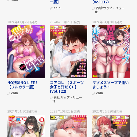
ー版】
(Vol.132)
chin
表紙:
サップ・リュー
他
2024年11月25日
発売
2024年11月20日
発売
2024年04月30日
発売
NO猥婦NO LIFE！
コアコレ 【スポーツ
マゾメスソープで逢い
【フルカラー版】
女子と汗だくH】
ましょう！
(Vol.122)
chin
chin
表紙:
サップ・リュー
他
2024年04月02日
発売
2023年10月20日
発売
2023年06月20日
発売