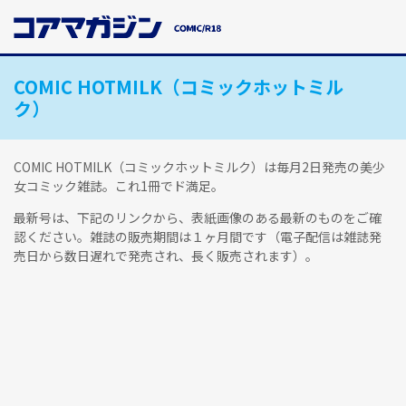
メ
イ
ン
コ
COMIC HOTMILK（コミックホットミル
ン
テ
ク）
ン
ツ
に
COMIC HOTMILK（コミックホットミルク）は毎月2日発売の美少
ス
女コミック雑誌。これ1冊でド満足。
キ
最新号は、下記のリンクから、表紙画像のある最新のものをご確
ッ
認ください。雑誌の販売期間は１ヶ月間です（電子配信は雑誌発
プ
売日から数日遅れで発売され、長く販売されます）。
す
る