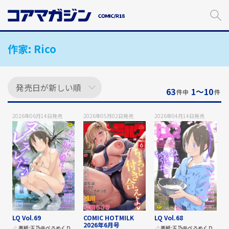
メ
イ
ン
コ
作家:
Rico
ン
テ
ン
ツ
に
63
1〜10
件中
件
ス
キ
2026年06月14日
発売
2026年05月02日
発売
2026年04月14日
発売
ッ
プ
す
る
LQ Vol.69
COMIC HOTMILK
LQ Vol.68
2026年6月号
表紙:
玉乃井ぺろめくり
表紙:
玉乃井ぺろめくり