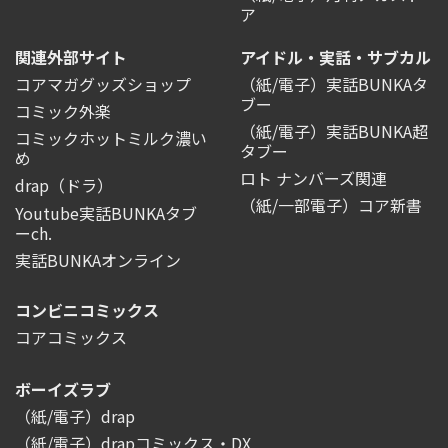
ア
関連外部サイト
アイドル・実話・サブカル
コアマガグッズショップ
（紙/電子）実話BUNKAタ
ブー
コミック外楽
（紙/電子）実話BUNKA超
コミックホットミルク濃い
タブー
め
ロト ナンバーズ関連
drap（ドラ）
（紙/一部電子）コア新書
Youtube実話BUNKAタブ
ーch.
実話BUNKAオンライン
コンビニコミックス
コアコミックス
ボーイズラブ
（紙/電子）drap
（紙/電子）drapコミックス・DX