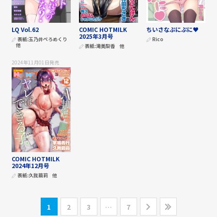
LQ Vol.62
COMIC HOTMILK
ちいさなぷにぷに♥
2025年3月号
表紙:
玉乃井ぺろめくり
Rico
他
表紙:
滝美梨香
他
2024年11月01日
発売
COMIC HOTMILK
2024年12月号
表紙:
久我繭莉
他
1
2
3
…
7