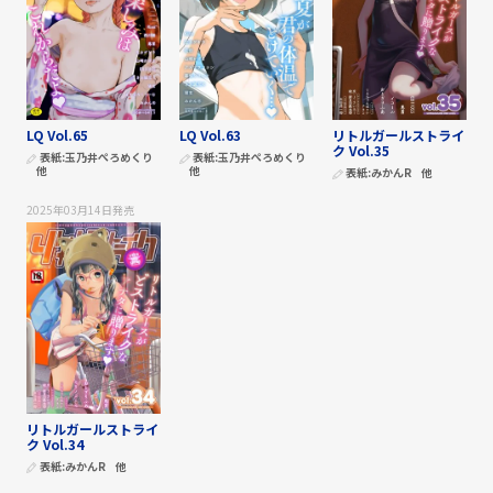
LQ Vol.65
LQ Vol.63
リトルガールストライ
ク Vol.35
表紙:
玉乃井ぺろめくり
表紙:
玉乃井ぺろめくり
他
他
表紙:
みかんR
他
2025年03月14日
発売
リトルガールストライ
ク Vol.34
表紙:
みかんR
他