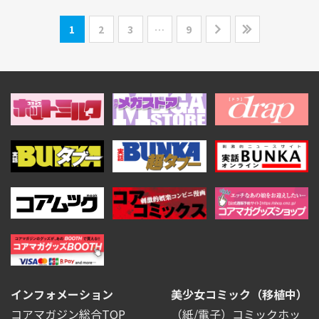
1
2
3
…
9
インフォメーション
美少女コミック（移植中）
コアマガジン総合TOP
（紙/電子）コミックホッ