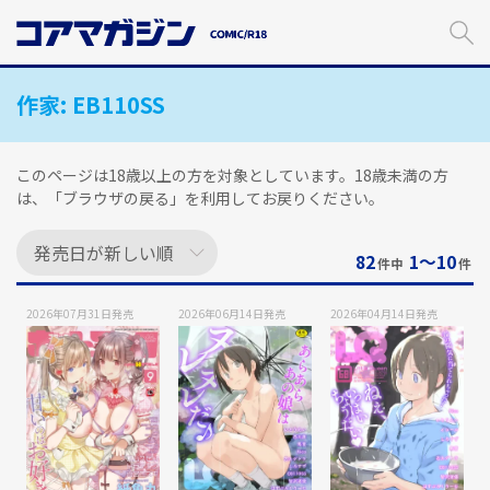
メ
イ
ン
コ
作家:
EB110SS
ン
テ
ン
ツ
このページは18歳以上の方を対象としています。18歳未満の方
に
は、「ブラウザの戻る」を利用してお戻りください。
ス
キ
82
1〜10
ッ
件中
件
プ
す
2026年07月31日
発売
2026年06月14日
発売
2026年04月14日
発売
る