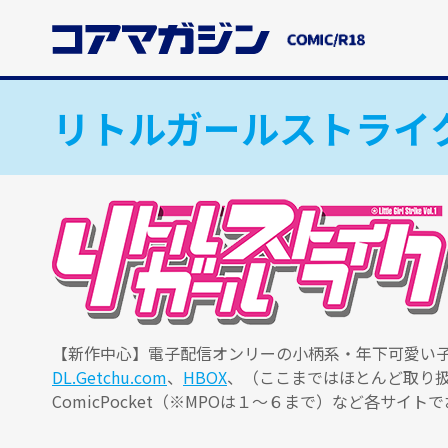
メ
イ
ン
コ
ン
リトルガールストライ
テ
ン
ツ
に
ス
キ
ッ
プ
す
る
【新作中心】電子配信オンリーの小柄系・年下可愛い子・
DL.Getchu.com
、
HBOX
、（ここまではほとんど取り
ComicPocket（※MPOは１～６まで）など各サイ