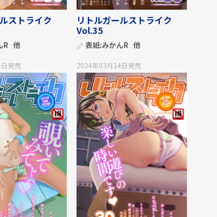
ルストライク
リトルガールストライク
Vol.35
んR
他
表紙:
みかんR
他
4日
発売
2024年03月14日
発売