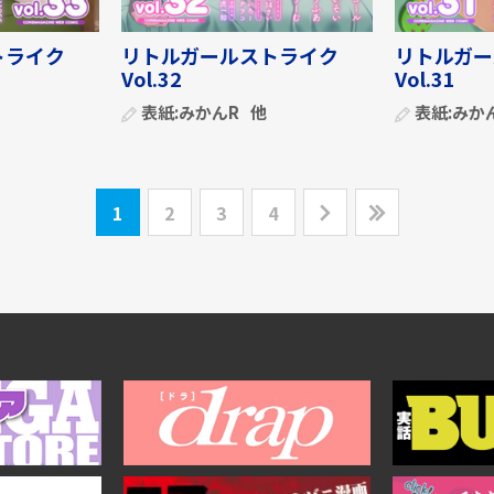
トライク
リトルガールストライク
リトルガー
Vol.32
Vol.31
表紙:
みかんR
他
表紙:
みか
1
2
3
4