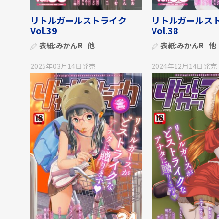
リトルガールストライク
リトルガールス
Vol.39
Vol.38
表紙:
みかんR
他
表紙:
みかんR
他
2025年03月14日
発売
2024年12月14日
発売