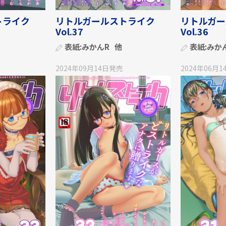
トライク
リトルガールストライク
リトルガー
Vol.37
Vol.36
表紙:
みかんR
他
表紙:
みか
2024年09月14日
発売
2024年06月1