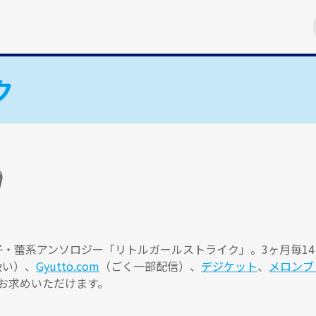
ク
蕾系アンソロジー「リトルガールストライク」。3ヶ月毎14日
扱い）、
Gyutto.com
（ごく一部配信）、
デジケット
、
メロンブ
トでお求めいただけます。