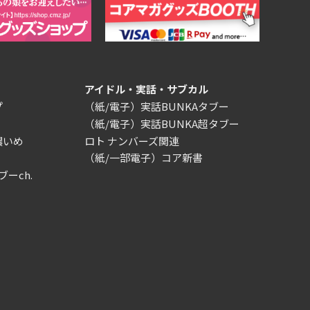
アイドル・実話・サブカル
プ
（紙/電子）実話BUNKAタブー
（紙/電子）実話BUNKA超タブー
濃いめ
ロト ナンバーズ関連
（紙/一部電子）コア新書
ブーch.