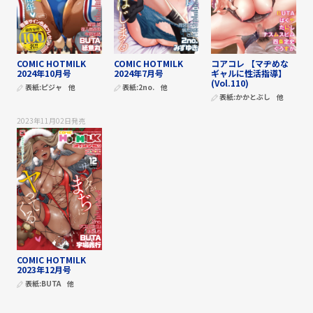
COMIC HOTMILK
COMIC HOTMILK
コアコレ 【マヂめな
2024年10月号
2024年7月号
ギャルに性活指導】
(Vol.110)
表紙:
ピジャ
他
表紙:
2no.
他
表紙:
かかとぶし
他
2023年11月02日
発売
COMIC HOTMILK
2023年12月号
表紙:
BUTA
他