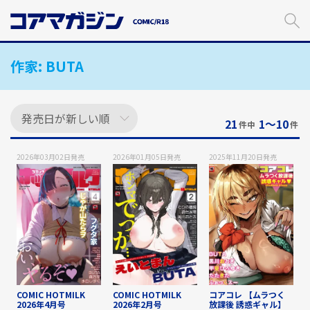
メ
イ
ン
コ
作家:
BUTA
ン
テ
ン
ツ
に
21
1〜10
件中
件
ス
キ
2026年03月02日
発売
2026年01月05日
発売
2025年11月20日
発売
ッ
プ
す
る
COMIC HOTMILK
COMIC HOTMILK
コアコレ 【ムラつく
2026年4月号
2026年2月号
放課後 誘惑ギャル】