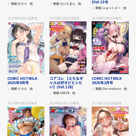
(Vol.134)
表紙:
ピジャ
他
表紙:
えいとまん
他
表紙:
ふぉっくスー
他
2025年08月01日
発売
2025年03月20日
発売
2025年01月04日
発売
COMIC HOTMILK
コアコレ 【えちなギ
COMIC HOTMILK
2025年9月号
ャルは好きピとシた
2025年2月号
い】(Vol.126)
表紙:
ＹＵＧ
他
表紙:
Oni-noboru
他
表紙:
OMZR
他
2024年09月02日
発売
2024年05月31日
発売
2023年11月20日
発売