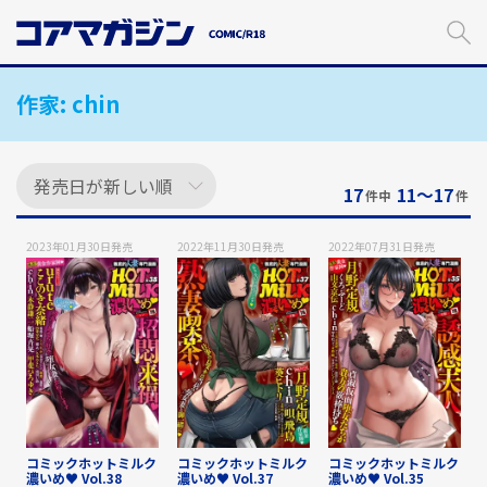
メ
イ
ン
コ
作家:
chin
ン
テ
ン
ツ
に
17
11〜17
件中
件
ス
キ
2023年01月30日
発売
2022年11月30日
発売
2022年07月31日
発売
ッ
プ
す
る
コミックホットミルク
コミックホットミルク
コミックホットミルク
濃いめ♥ Vol.38
濃いめ♥ Vol.37
濃いめ♥ Vol.35