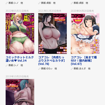
表紙:
シノ
他
表紙:
貞影
他
表紙:
貞影
他
2022年05月31日
発売
2021年01月20日
発売
2020年04月20日
発売
コミックホットミルク
コアコレ 【肉感たっ
コアコレ 【奥まで種
濃いめ♥ Vol.34
ぷりスケベなカラダ】
付け！膣内射精】
(Vol.76)
(Vol.67)
表紙:
シノ
他
表紙:
GGぃ
他
表紙:
まんす
他
2019年10月20日
発売