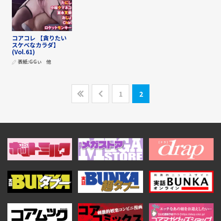
コアコレ 【貪りたい
スケベなカラダ】
(Vol.61)
表紙:
GGぃ
他
1
2