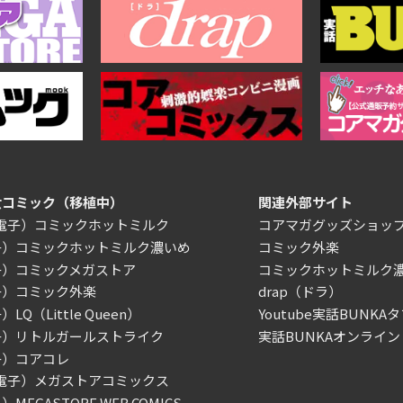
女コミック（移植中）
関連外部サイト
/電子）コミックホットミルク
コアマガグッズショッ
子）コミックホットミルク濃いめ
コミック外楽
子）コミックメガストア
コミックホットミルク
子）コミック外楽
drap（ドラ）
LQ（Little Queen）
Youtube実話BUNKAタ
子）リトルガールストライク
実話BUNKAオンライン
子）コアコレ
/電子）メガストアコミックス
MEGASTORE WEB COMICS