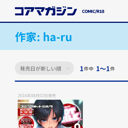
メ
イ
ン
コ
ン
作家:
ha-ru
テ
ン
ツ
に
ス
1
1〜1
件中
件
キ
ッ
プ
す
2016年08月02日
発売
る