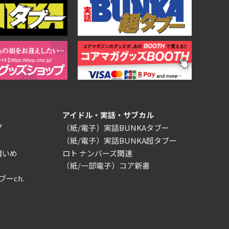
アイドル・実話・サブカル
プ
（紙/電子）実話BUNKAタブー
（紙/電子）実話BUNKA超タブー
濃いめ
ロト ナンバーズ関連
（紙/一部電子）コア新書
ブーch.