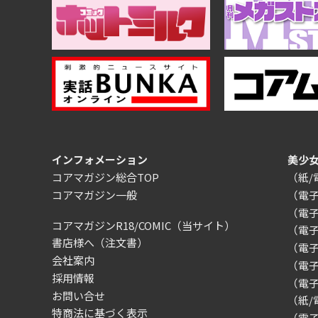
インフォメーション
美少
コアマガジン総合TOP
（紙
コアマガジン一般
（電
（電
コアマガジンR18/COMIC
（当サイト）
（電
書店様へ（注文書）
（電子）
会社案内
（電
採用情報
（電
お問い合せ
（紙
特商法に基づく表示
（電子）