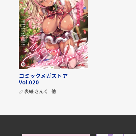
コミックメガストア
Vol.020
表紙:
きんく
他