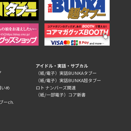
アイドル・実話・サブカル
プ
（紙/電子）実話BUNKAタブー
（紙/電子）実話BUNKA超タブー
濃いめ
ロト ナンバーズ関連
（紙/一部電子）コア新書
ブーch.