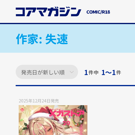
メ
イ
ン
コ
ン
作家:
失速
テ
ン
ツ
に
ス
1
1〜1
件中
件
キ
ッ
プ
す
2025年12月24日
発売
る