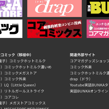
女コミック（移植中）
関連外部サイト
/電子）コミックホットミルク
コアマガグッズショッ
子）コミックホットミルク濃いめ
コミック外楽
子）コミックメガストア
コミックホットミルク
子）コミック外楽
drap（ドラ）
LQ（Little Queen）
Youtube実話BUNKAタ
子）リトルガールストライク
実話BUNKAオンライン
子）コアコレ
/電子）メガストアコミックス
MEGASTORE WEB COMICS