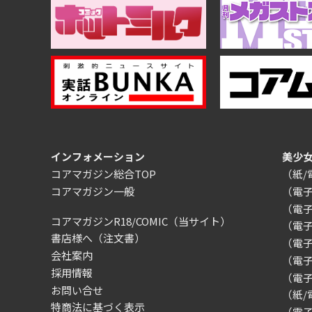
インフォメーション
美少
コアマガジン総合TOP
（紙
コアマガジン一般
（電
（電
コアマガジンR18/COMIC
（当サイト）
（電
書店様へ（注文書）
（電子）
会社案内
（電
採用情報
（電
お問い合せ
（紙
特商法に基づく表示
（電子）