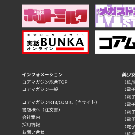
インフォメーション
美少
コアマガジン総合TOP
（紙
コアマガジン一般
（電
（電
コアマガジンR18/COMIC
（当サイト）
（電
書店様へ（注文書）
（電子）
会社案内
（電
採用情報
（電
お問い合せ
（紙