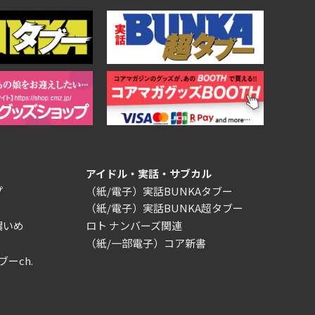
アイドル・実話・サブカル
プ
（紙/電子）実話BUNKAタブー
（紙/電子）実話BUNKA超タブー
濃いめ
ロト ナンバーズ関連
（紙/一部電子）コア新書
ブーch.