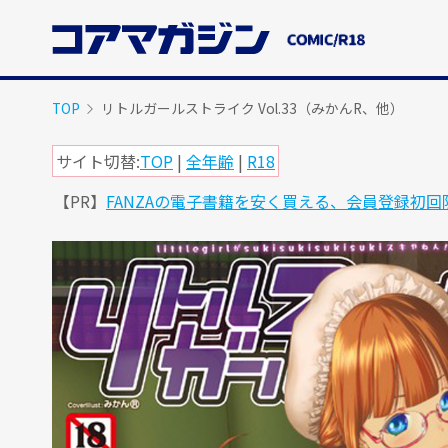
メ
イ
ン
コ
ン
TOP
リトルガールストライク Vol.33（みかんR、他）
テ
ン
サイト切替:
TOP
|
全年齢
|
R18
ツ
【PR】
FANZAの電子書籍を安く買える、会員登録初
に
ス
キ
ッ
プ
す
る