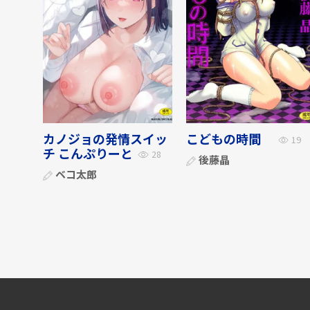
カノジョの発情スイッ
こどもの時間
19
チ こんぷりーと
28
後藤晶
ベコ太郎