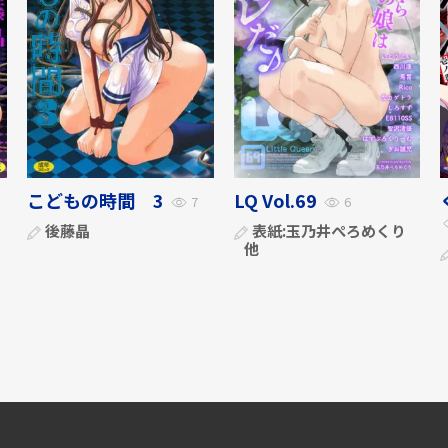
こどもの時間 3
LQ Vol.69
7
6
後藤晶
表紙:
玉乃井ぺろめくり
他