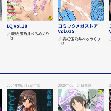
LQ Vol.18
コミックメガストア
Vol.015
表紙:
玉乃井ぺろめくり
他
表紙:
玉乃井ぺろめくり
他
2004年06月19日
発売
2026年06月14日
発売