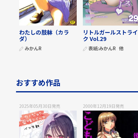
わたしの肢躰（カラ
リトルガールストライ
ダ）
ク Vol.29
みかんR
表紙:
みかんR
他
おすすめ作品
2025年05月30日
発売
2000年12月19日
発売