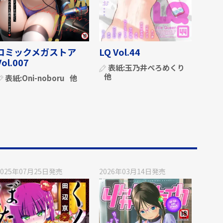
コミックメガストア
LQ Vol.44
Vol.007
表紙:
玉乃井ぺろめくり
他
表紙:
Oni-noboru
他
2025年07月25日
発売
2026年03月14日
発売