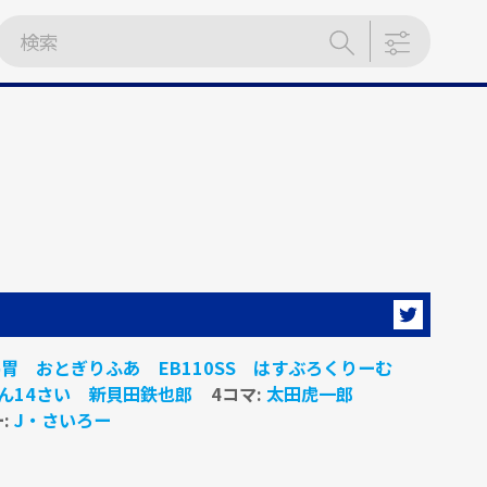
馬胃
おとぎりふあ
EB110SS
はすぶろくりーむ
ん14さい
新貝田鉄也郎
4コマ:
太田虎一郎
:
J・さいろー