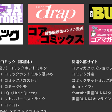
女コミック（移植中）
関連外部サイト
/電子）コミックホットミルク
コアマガグッズショッ
子）コミックホットミルク濃いめ
コミック外楽
子）コミックメガストア
コミックホットミルク
子）コミック外楽
drap（ドラ）
LQ（Little Queen）
Youtube実話BUNKAタ
子）リトルガールストライク
実話BUNKAオンライン
子）コアコレ
/電子）メガストアコミックス