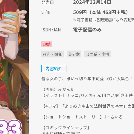
2024年12月14日
発売日
509円
（本体 463円＋税）
定価
※電子書籍は各販売店により変動
電子配信のみ
ISBN/JAN
18禁
貧乳・微乳
美少女
ミニ系・小柄
内容紹介
蕾な女の子、思いっ切り年下可愛い娘が大集合！
【表紙】みかんR
【イラスト】ナヲコ/りえちゃん14さい/新貝田鉄
【4コマ】「よりぬき宇宙の法則世界の基本」太
【ショートショートストーリー】J・さいろー
【コミックラインナップ】
淫らに微睡んで/馬胃