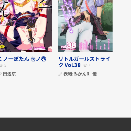
くノ一ぼたん 壱ノ巻
リトルガールストライ
ク Vol.38
5
4
田辺京
表紙:
みかんR
他