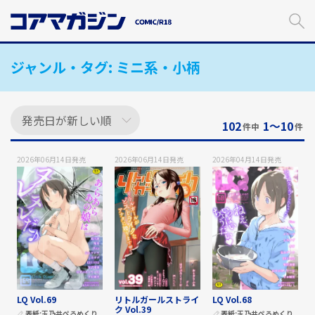
メ
イ
ン
コ
ジャンル・タグ:
ミニ系・小柄
ン
テ
ン
ツ
に
102
1〜10
件中
件
ス
キ
2026年06月14日
発売
2026年06月14日
発売
2026年04月14日
発売
ッ
プ
す
る
LQ Vol.69
リトルガールストライ
LQ Vol.68
ク Vol.39
表紙:
玉乃井ぺろめくり
表紙:
玉乃井ぺろめくり