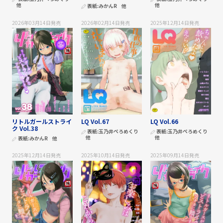
他
他
表紙:
みかんR
他
2026年03月14日
発売
2026年02月14日
発売
2025年12月14日
発売
リトルガールストライ
LQ Vol.67
LQ Vol.66
ク Vol.38
表紙:
玉乃井ぺろめくり
表紙:
玉乃井ぺろめくり
他
他
表紙:
みかんR
他
2025年12月14日
発売
2025年10月14日
発売
2025年09月14日
発売