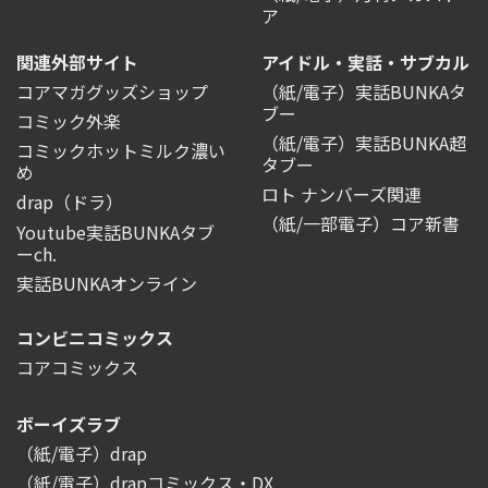
ア
関連外部サイト
アイドル・実話・サブカル
コアマガグッズショップ
（紙/電子）実話BUNKAタ
ブー
コミック外楽
（紙/電子）実話BUNKA超
コミックホットミルク濃い
タブー
め
ロト ナンバーズ関連
drap（ドラ）
（紙/一部電子）コア新書
Youtube実話BUNKAタブ
ーch.
実話BUNKAオンライン
コンビニコミックス
コアコミックス
ボーイズラブ
（紙/電子）drap
（紙/電子）drapコミックス・DX