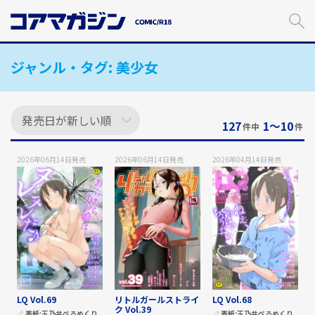
メ
イ
ン
コ
ジャンル・タグ:
美少女
ン
テ
ン
ツ
に
127
1〜10
件中
件
ス
キ
2026年06月14日
発売
2026年06月14日
発売
2026年04月14日
発売
ッ
プ
す
る
LQ Vol.69
リトルガールストライ
LQ Vol.68
ク Vol.39
表紙:
玉乃井ぺろめくり
表紙:
玉乃井ぺろめくり