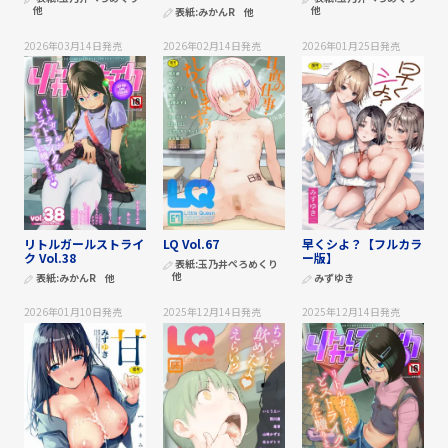
他
他
表紙:
みかんR
他
2026年03月14日
発売
2026年02月14日
発売
2026年01月25日
発売
リトルガールストライ
LQ Vol.67
早くシよ？【フルカラ
ク Vol.38
ー版】
表紙:
玉乃井ぺろめくり
他
表紙:
みかんR
他
みずゆき
2026年01月10日
発売
2025年12月14日
発売
2025年12月14日
発売