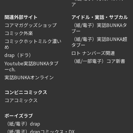
ア
関連外部サイト
アイドル・実話・サブカル
コアマガグッズショップ
（紙/電子）実話BUNKAタ
ブー
コミック外楽
（紙/電子）実話BUNKA超
コミックホットミルク濃い
タブー
め
ロト ナンバーズ関連
drap（ドラ）
（紙/一部電子）コア新書
Youtube実話BUNKAタブ
ーch.
実話BUNKAオンライン
コンビニコミックス
コアコミックス
ボーイズラブ
（紙/電子）drap
（紙/電子）drapコミックス・DX