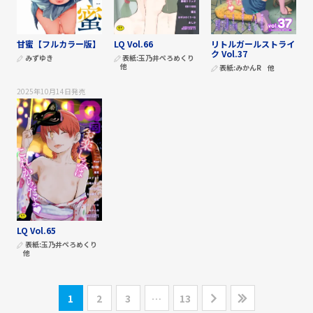
甘蜜【フルカラー版】
LQ Vol.66
リトルガールストライ
ク Vol.37
みずゆき
表紙:
玉乃井ぺろめくり
他
表紙:
みかんR
他
2025年10月14日
発売
LQ Vol.65
表紙:
玉乃井ぺろめくり
他
1
2
3
…
13