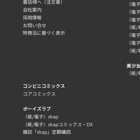
書店様へ（注文書）
（電子）
会社案内
（電
採用情報
（電
お問い合せ
（紙
特商法に基づく表示
（電子）
（電子
（紙
美少
（紙
コンビニコミックス
コアコミックス
ボーイズラブ
（紙/電子）drap
（紙/電子）drapコミックス・DX
雑誌「drap」定期購読