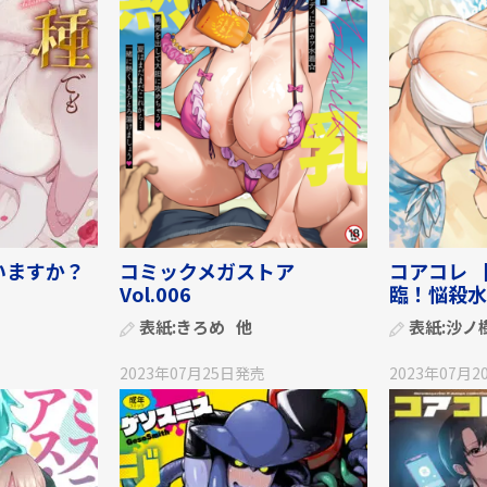
いますか？
コミックメガストア
コアコレ 
Vol.006
臨！悩殺水着
表紙:
きろめ
他
表紙:
沙ノ
2023年07月25日
発売
2023年07月2