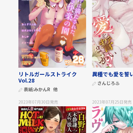
リトルガールストライク
異種でも愛を誓
Vol.28
さんじろ♨
表紙:
みかんR
他
2023年07月30日
発売
2023年07月25日
発売