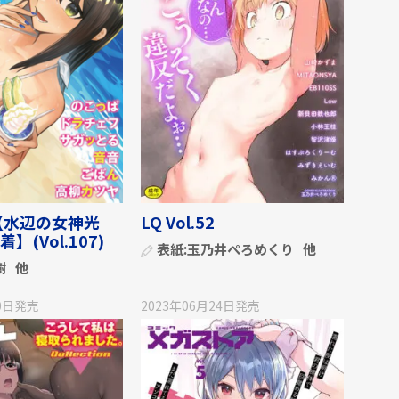
【水辺の女神光
LQ Vol.52
】(Vol.107)
表紙:
玉乃井ぺろめくり
他
樹
他
0日
発売
2023年06月24日
発売