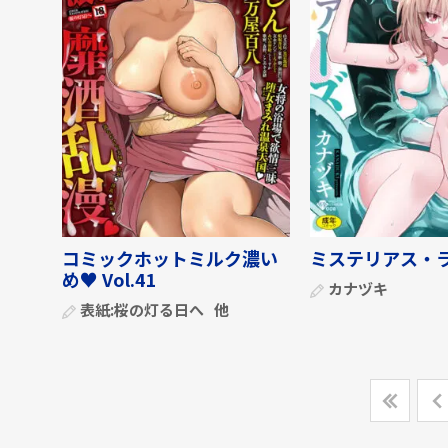
コミックホットミルク濃い
ミステリアス・
め♥ Vol.41
カナヅキ
表紙:
桜の灯る日へ
他