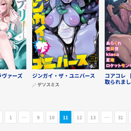
ラヴァーズ
ジンガイ・ザ・ユニバース
コアコレ 
取られました
ゲソスミス
1
…
9
10
11
12
13
…
31