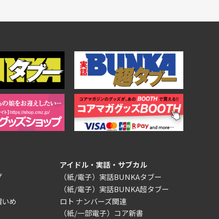
アイドル・実話・サブカル
プ
（紙/電子）実話BUNKAタブー
（紙/電子）実話BUNKA超タブー
濃いめ
ロト ナンバーズ関連
（紙/一部電子）コア新書