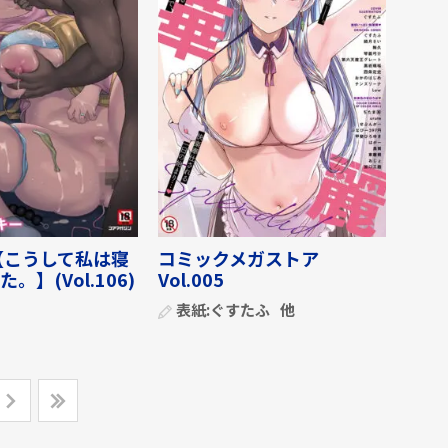
【こうして私は寝
コミックメガストア
。】(Vol.106)
Vol.005
表紙:
ぐすたふ
他