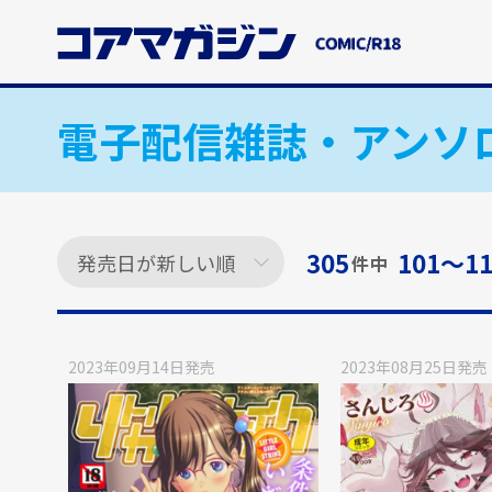
メ
イ
ン
コ
ン
電子配信雑誌・アンソ
テ
ン
ツ
に
ス
305
101〜11
件中
キ
ッ
プ
す
2023年09月14日
発売
2023年08月25日
発売
る