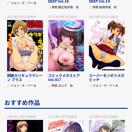
DEEP Vol.36
DEEP Vol.34
ジョン・K・ペー太
表紙:
腿之助兵衛
他
表紙:
船堀斉晃
他
2011年12月10日
発売
2025年06月24日
発売
2010年04月10日
発売
悶絶カリギュラマシー
コミックメガストア
スーパーモンゼツメガ
ン プラス
Vol.017
ビッチ
ジョン・K・ペー太
表紙:
まんす
他
ジョン・K・ペー太
おすすめ作品
2000年12月19日
発売
2025年05月30日
発売
2026年06月14日
発売