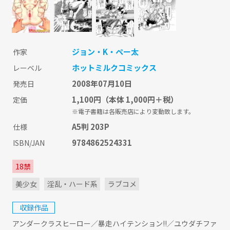
ジョン・K・ペー太
作家
ホットミルクコミックス
レーベル
2008年07月10日
発売日
1,100円
（本体 1,000円＋税）
定価
※電子書籍は各販売店により変動致します。
A5判 203P
仕様
9784862524331
ISBN/JAN
18禁
美少女
淫乱・ハード系
ラブコメ
収録作品
アンダークラスヒーロー／暴走ハイテンション!!／ユウダチファ