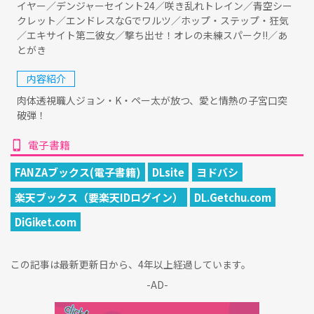
イヤー／デンジャーセイント24／咲き乱れトレイン／青空シー
クレット／エンドレスなGでワルツ／ホップ・ステップ・狂気
／エキサイト第二彼女／撃ち出せ！オレの未練スパーク!!／あ
とがき
内容紹介
肉体透視職人ジョン・K・ペー太が放つ、愛と情熱の子宮口突
破弾！
電子書籍
FANZAブックス(電子書籍)
DLsite
ヨドバシ
楽天ブックス（要楽天IDログイン）
DL.Getchu.com
DiGiket.com
この記事は最新更新日から、4年以上経過しています。
-AD-