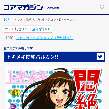
メ
イ
ン
コ
TOP
トキメキ悶絶バルカン!!（ジョン・K・ペー太）
ン
テ
サイト切替:
TOP
|
全年齢
|
R18
ン
【PR】
コアマガグッズショップ（予約販売）
ツ
に
ス
膣の奥まで直視して♥
キ
トキメキ悶絶バルカン!!
ッ
プ
す
る