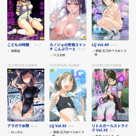
こどもの時間
カノジョの発情スイッ
LQ Vol.69
17
14
チ こんぷりーと
17
後藤晶
表紙:
玉乃井ぺろめくり
他
ベコ太郎
2025年04月25日
発売
2025年06月14日
発売
2026年03月14日
発売
アラガウ水際
LQ Vol.63
リトルガールストライ
11
5
ク Vol.38
5
はっせん
表紙:
玉乃井ぺろめくり
他