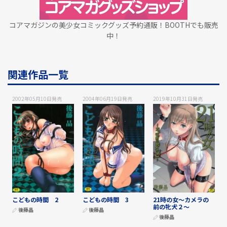
コアマガジンの美少女コミックグッズ予約通販！BOOTHでも販売
中！
関連作品一覧
2002年05月10日
発売
2004年06月19日
発売
2019年10月31日
発売
こどもの時間 2
こどもの時間 3
21時の女～カメラの
前の牝犬２～
後藤晶
後藤晶
後藤晶