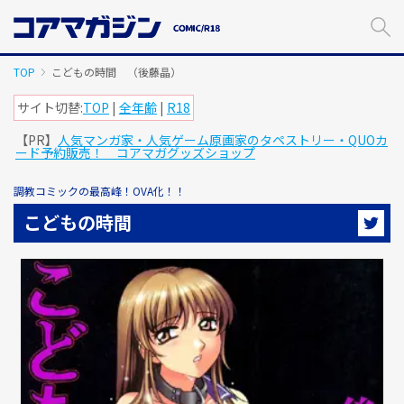
メ
イ
ン
コ
TOP
こどもの時間 （後藤晶）
ン
テ
サイト切替:
TOP
|
全年齢
|
R18
ン
【PR】
人気マンガ家・人気ゲーム原画家のタペストリー・QUOカ
ツ
ード予約販売！ コアマガグッズショップ
に
ス
調教コミックの最高峰！OVA化！！
キ
ッ
こどもの時間
プ
す
る