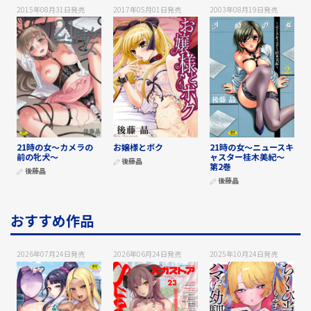
2015年08月31日
発売
2017年05月01日
発売
2003年08月19日
発売
21時の女～カメラの
お嬢様とボク
21時の女〜ニュースキ
前の牝犬～
ャスター桂木美紀〜
後藤晶
第2巻
後藤晶
後藤晶
おすすめ作品
2026年07月24日
発売
2026年06月24日
発売
2025年10月24日
発売