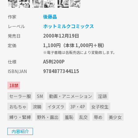
後藤晶
作家
ホットミルクコミックス
レーベル
2000年12月19日
発売日
1,100円
（本体 1,000円＋税）
定価
※電子書籍は各販売店により変動致します。
A5判200P
仕様
9784877344115
ISBN/JAN
18禁
セーラー服
SM
動画・アニメーション
淫語
おもちゃ
浣腸
イタズラ
3P・4P
女子校生
縛り・緊縛
野外・露出
羞恥
乱交
辱め
美少女
内容紹介