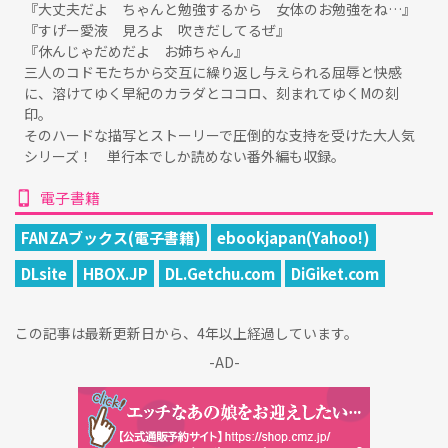
『大丈夫だよ ちゃんと勉強するから 女体のお勉強をね…』
『すげー愛液 見ろよ 吹きだしてるぜ』
『休んじゃだめだよ お姉ちゃん』
三人のコドモたちから交互に繰り返し与えられる屈辱と快感
に、溶けてゆく早紀のカラダとココロ、刻まれてゆくMの刻
印。
そのハードな描写とストーリーで圧倒的な支持を受けた大人気
シリーズ！ 単行本でしか読めない番外編も収録。
電子書籍
FANZAブックス(電子書籍)
ebookjapan(Yahoo!)
DLsite
HBOX.JP
DL.Getchu.com
DiGiket.com
この記事は最新更新日から、4年以上経過しています。
-AD-