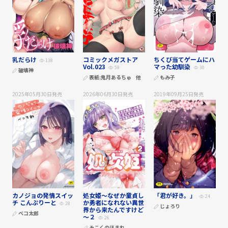
乳だらけ
コミックメガストア
ちくび当てゲームにハ
138
Vol.023
マった幼馴染
59
30
破壊神
表紙:
鬼月あるちゅ
他
もみ子
2025年05月30日
発売
2026年06月30日
発売
2019年09月25日
発売
カノジョの発情スイッ
処女姫～なぜか童貞し
「君が好き。」
24
チ こんぷりーと
か勇者になれない異世
28
じょろり
界から来たんですけど
ベコ太郎
～２
26
みこくのほまれ