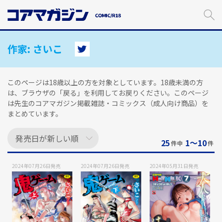
メ
イ
ン
コ
ン
作家:
さいこ
テ
ン
ツ
このページは18歳以上の方を対象としています。18歳未満の方
に
は、ブラウザの「戻る」を利用してお戻りください。このページ
ス
は先生のコアマガジン掲載雑誌・コミックス（成人向け商品）を
キ
まとめています。
ッ
プ
す
25
1〜10
件中
件
る
2024年07月26日
発売
2024年07月26日
発売
2024年05月31日
発売