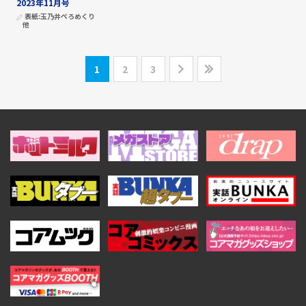
2023年11月号
表紙:
玉乃井ぺろめくり
他
1
2
3