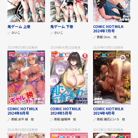
鬼ゲーム 上巻
鬼ゲーム 下巻
COMIC HOTMILK
2024年7月号
さいこ
さいこ
表紙:
2no.
他
2024年05月02日
発売
2024年04月02日
発売
2024年03月01日
発売
COMIC HOTMILK
COMIC HOTMILK
COMIC HOTMILK
2024年6月号
2024年5月号
2024年4月号
表紙:
水平 線
他
表紙:
破壊神
他
表紙:
幾花にいろ
他
2024年02月02日
発売
2024年01月04日
発売
2023年11月02日
発売