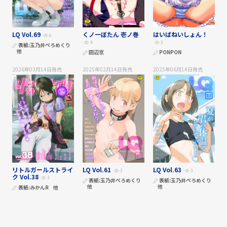
LQ Vol.69
くノ一ぼたん 壱ノ巻
はいばねいしょん！
6
4
3
表紙:
玉乃井ぺろめくり
他
田辺京
PONPON
2026年03月14日
発売
2025年02月14日
発売
2025年06月14日
発売
リトルガールストライ
LQ Vol.61
LQ Vol.63
3
3
ク Vol.38
3
表紙:
玉乃井ぺろめくり
表紙:
玉乃井ぺろめくり
他
他
表紙:
みかんR
他