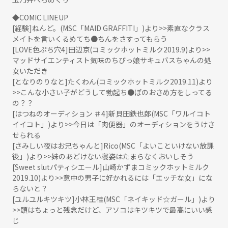
◆COMIC LINEUP
[経験]ねんど。(MSC「MAID GRAFFITI」)より>>素直なクラス
メイトを言いくるめてち●ちんをさすってもらう
[LOVE色ぷち穴4]田辺京(コミックホットミルク2019.9)より>>
マッドサイエンティスト気味のちびっ娘サキュバスちゃんの処
女いただき
[となりのりなと]たくわん(コミックホットミルク2019.11)より
>>こんな小さい子がどうして勃起ち●ぽのおさめ方をしってる
の？？
[はつねのオーディション ＃4]新貝田鉄也郎(MSC「ワルイコト
イイコト」)より>>今日は「肉便器」のオーディションをうけさ
せられる
[さみしい夜はお兄ちゃんと]Rico(MSC「よいこといけない放課
後」)より>>妹のあどけない寝姿はたまらなくおいしそう
[Sweet slutパティシエール]山崎かずまコミックホットミルク
2019.10)より>>意中の男子に好かれるには「エッチな女」にな
らないと？
[ユルユルキツキツ]小林王桂(MSC「ネイキッド☆ガール」)より
>>頭はちょっと残念だけど、アソコはキツキツで最高にいい感
じ