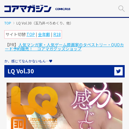
メ
イ
ン
コ
TOP
LQ Vol.30（玉乃井ぺろめくり、他）
ン
テ
サイト切替:
TOP
|
全年齢
|
R18
ン
【PR】
人気マンガ家・人気ゲーム原画家のタペストリー・QUOカ
ツ
ード予約販売！ コアマガグッズショップ
に
ス
か、感じてなんかないもん…♥
キ
ッ
LQ Vol.30
プ
す
る