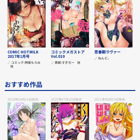
COMIC HOTMILK
コミックメガストア
思春期ラヴァー
2017年1月号
Vol.010
ねんど。
コミック:
神楽もろみ
表紙:
すぎぢー
他
他
おすすめ作品
2026年06月14日
発売
2025年07月25日
発売
2011年08月10日
発売