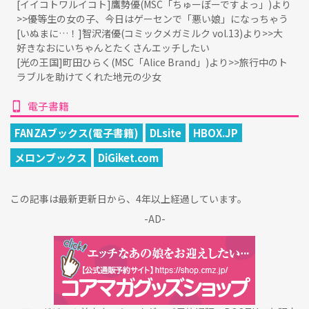
[イイコトワルイコト]鷹勢優(MSC「ちゅーぼーですよっ」)より
>>優等生の女の子、今日はゲーセンで「悪い娘」になっちゃう
[いぬまに…！]智沢渚優(コミックメガミルク vol.13)より>>大
好きなおにいちゃんとたくさんエッチしたい
[光の王国]町田ひらく(MSC「Alice Brand」)より>>旅行中のト
ラブルを助けてくれた地元の少女
電子書籍
FANZAブックス(電子書籍)
DLsite
HBOX.JP
メロンブックス
DiGiket.com
この記事は最新更新日から、4年以上経過しています。
-AD-