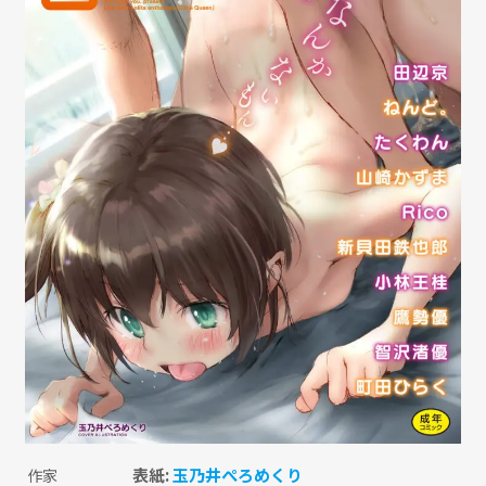
表紙:
玉乃井ぺろめくり
作家