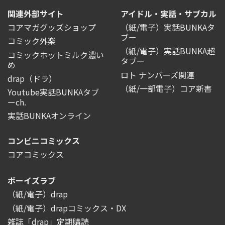
関連外部サイト
アイドル・実話・サブカル
コアマガグッズショップ
（紙/電子）実話BUNKAタ
ブー
コミック外楽
（紙/電子）実話BUNKA超
コミックホットミルク濃い
タブー
め
ロト ナンバーズ関連
drap（ドラ）
（紙/一部電子）コア新書
Youtube実話BUNKAタブ
ーch.
実話BUNKAオンライン
コンビニコミックス
コアコミックス
ボーイズラブ
（紙/電子）drap
（紙/電子）drapコミックス・DX
雑誌「drap」定期購読