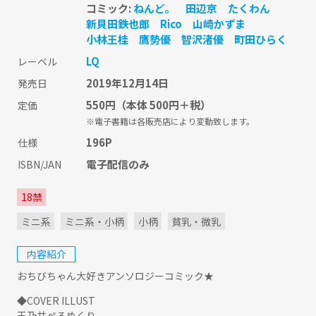
コミック:
ねんど。
田辺京
たくわん
新貝田鉄也郎
Rico
山崎かずま
小林王桂
鷹勢優
智沢渚優
町田ひらく
LQ
レーベル
2019年12月14日
発売日
550円
（本体 500円＋税）
定価
※電子書籍は各販売店により変動致します。
196P
仕様
電子配信のみ
ISBN/JAN
18禁
ミニ系
ミニ系・小柄
小柄
貧乳・微乳
内容紹介
おちびちゃん大好きアンソロジーコミック★
◆COVER ILLUST
玉乃井ぺろめくり