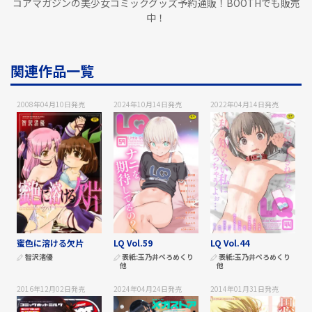
コアマガジンの美少女コミックグッズ予約通販！BOOTHでも販売
中！
関連作品一覧
2008年04月10日
発売
2024年10月14日
発売
2022年04月14日
発売
蜜色に溶ける欠片
LQ Vol.59
LQ Vol.44
智沢渚優
表紙:
玉乃井ぺろめくり
表紙:
玉乃井ぺろめくり
他
他
2016年12月02日
発売
2024年04月24日
発売
2014年01月31日
発売