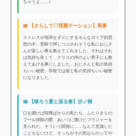
ちゃうよ……♪
📖 【さらして♡淫靡テーション】馬胃
ストレスが地球をダメにするそんなガイア的思
想の中、受験で押しつぶされそうな私におじさ
んが楽しい事を教えてくれました。それはそれ
は気持ち良くて、クラスの仲のよい男子にも教
えてあげる事にしました。おじさんと私の気持
ちいい秘密。学校では彼と私の気持ちいい秘密
になりました。
📖 【移ろう夏と巡る春】沙ノ樹
口を開けば喧嘩ばかりの私たち。ふたりきりの
プール掃除の際、あいつに透けたブラジャーを
見られた。そういう関係に……なんて意識した
こともないけど、そっちがその気ならのってや