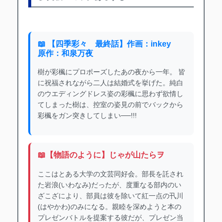
📖 【四季彩々 最終話】作画：inkey
原作：和泉万夜
樹が彩楓にプロポーズしたあの夜から一年。 皆
に祝福されながら二人は結婚式を挙げた。純白
のウエディングドレス姿の彩楓に思わず欲情し
てしまった樹は、控室の姿見の前でバックから
彩楓をガン突きしてしまい──!!!
📖【物語のように】じゃが山たらヲ
ここはとある大学の文芸同好会。部長を託され
た岩浪(いわなみ)だったが、度重なる部内のい
ざこざにより、部員は彼を除いて紅一点の卂川
(はやかわ)のみになる。親睦を深めようと本の
プレゼンバトルを提案する彼だが、プレゼン当