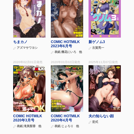
ちまカノ
COMIC HOTMILK
新ゲノム3
2023年6月号
アズマサワヨシ
古賀亮一
表紙:
幾花にいろ
他
2020年02月01日
発売
2020年03月02日
発売
2025年11月07日
発売
COMIC HOTMILK
COMIC HOTMILK
夫の知らない顔
2020年3月号
2020年4月号
宏式
表紙:
滝美梨香
他
表紙:
じょろり
他