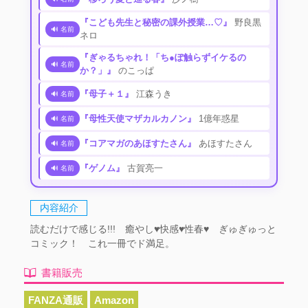
『こども先生と秘密の課外授業…♡』
野良黒
🔊 名前
ネロ
『ぎゃるちゃれ！「ち●ぽ触らずイケるの
🔊 名前
か？」』
のこっぱ
『母子＋１』
江森うき
🔊 名前
『母性天使マザカルカノン』
1億年惑星
🔊 名前
『コアマガのあほすたさん』
あほすたさん
🔊 名前
『ゲノム』
古賀亮一
🔊 名前
内容紹介
読むだけで感じる!!! 癒やし♥快感♥性春♥ ぎゅぎゅっと
コミック！ これ一冊でド満足。
書籍販売
FANZA通販
Amazon