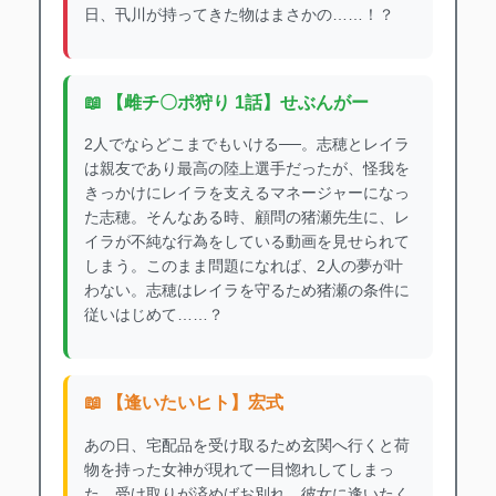
日、卂川が持ってきた物はまさかの……！？
📖 【雌チ〇ポ狩り 1話】せぶんがー
2人でならどこまでもいける──。志穂とレイラ
は親友であり最高の陸上選手だったが、怪我を
きっかけにレイラを支えるマネージャーになっ
た志穂。そんなある時、顧問の猪瀬先生に、レ
イラが不純な行為をしている動画を見せられて
しまう。このまま問題になれば、2人の夢が叶
わない。志穂はレイラを守るため猪瀬の条件に
従いはじめて……？
📖 【逢いたいヒト】宏式
あの日、宅配品を受け取るため玄関へ行くと荷
物を持った女神が現れて一目惚れしてしまっ
た。受け取りが済めばお別れ、彼女に逢いたく