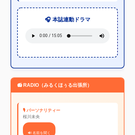
🎧 本誌連動ドラマ
📻 RADIO（みるくほぅる出張所）
🎙️ パーソナリティー
桜川未央
🔊 名前を聞く