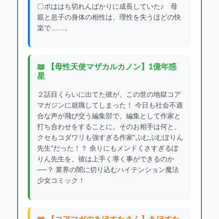
〇ポははち切れんばかりに成長していた♪ 母
親と息子の身体の相性は、理性を失うほどの快
楽で……。
📖 【母性天使マザカルカノン】1億年惑
星
２話目くらいに出てた彼が、この世の地獄コア
マガジンに就職してしまった！ 今日も社会不適
合な声が飛び交う編集部で、編集として作家と
打ち合わせをすることに。そのお相手は何と、
クセもコダワリも強すぎる作家”ぷむぷむぽりん
先生”だった！？ 余りにもメンドくさすぎるぽ
りん先生を、彼は上手く導く事ができるのか
──？ 業界の闇に切り込むハイテンション魔法
少女コミック！