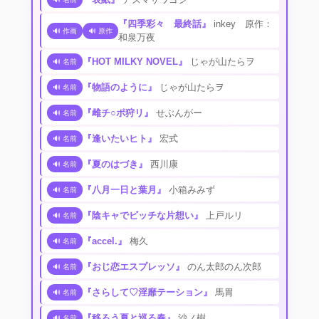
『四季彩々 最終話』
inkey 原作：
🔊 作画
🔊 原作
和泉万夜
『HOT MILKY NOVEL』
じゃが山たらヲ
🔊 名前
『物語のように』
じゃが山たらヲ
🔊 名前
『雌チ○ポ狩リ』
せぶんがー
🔊 名前
『逢いたいヒト』
宏式
🔊 名前
『夏のはづき』
西川康
🔊 名前
『八月一日と葉月』
小箱みみず
🔊 名前
『陰キャでビッチな片想い』
上戸ルリ
🔊 名前
『accel.』
梅久
🔊 名前
『おじ恋エスプレッソ』
のん太郎のん次郎
🔊 名前
『さらして♡淫靡テーション』
馬胃
🔊 名前
『移ろう夏と巡る春』
沙ノ樹
🔊 名前