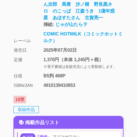
ん次郎
馬胃
沙ノ樹
野良黒ネ
ロ
のこっぱ
江森うき
1億年惑
星
あほすたさん
古賀亮一
挿絵:
じゃが山たらヲ
COMIC HOTMILK（コミックホットミ
ルク）
レーベル
2025年07月02日
発売日
1,370円
（本体 1,245円＋税）
定価
※電子書籍は各販売店により変動致します。
B5判 468P
仕様
4910139410853
ISBN/JAN
18禁
収録作品
📚 掲載作品リスト
『表紙』
アズマサワヨシ
🔊 名前