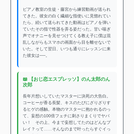
ピアノ教室の生徒・藤宮から練習動画が送られ
てきた。彼女の白く繊細な指使いに見惚れてい
たら、続いて送られてきた動画はピアノを弾い
ていたその指で性器を弄る姿だった。甘い喘ぎ
声でオナニーを見せつけてくる教え子に僕は混
乱しながらもスマホの画面から目を離せないで
いた。そして翌日、いつも通りにレッスンに来
た彼女は──。
📖 【おじ恋エスプレッソ】のん太郎のん
次郎
長年片想いしていたマスターに決死の大告白。
コーヒーが香る長髪、キスのたびにざりざりす
るヒゲの感触。本物のマスターに抱かれるのっ
て、妄想の100倍フェチに刺さりまくりでヤバ
い！ その上、今まで妄想してたのはどんなプ
レイ？って……そんなのまで叶ったらすぐイっ