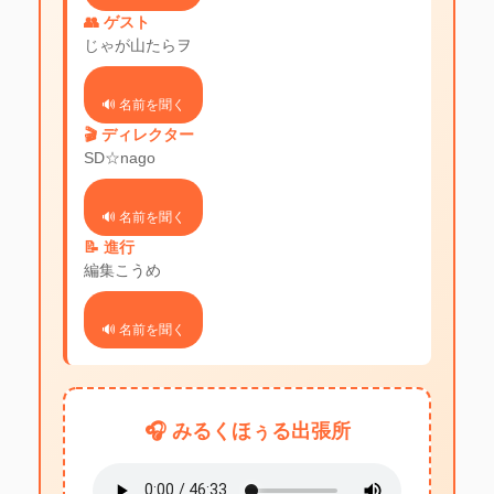
👥 ゲスト
じゃが山たらヲ
🔊 名前を聞く
🎬 ディレクター
SD☆nago
🔊 名前を聞く
📝 進行
編集こうめ
🔊 名前を聞く
🎧 みるくほぅる出張所