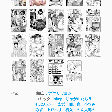
表紙:
アズマサワヨシ
作家
コミック:
inkey
じゃが山たらヲ
せぶんがー
宏式
西川康
小箱み
みず
上戸ルリ
梅久
のん太郎の