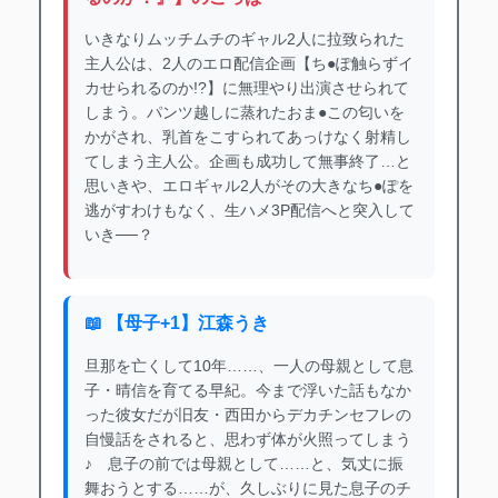
いきなりムッチムチのギャル2人に拉致られた
主人公は、2人のエロ配信企画【ち●ぽ触らずイ
カせられるのか!?】に無理やり出演させられて
しまう。パンツ越しに蒸れたおま●この匂いを
かがされ、乳首をこすられてあっけなく射精し
てしまう主人公。企画も成功して無事終了…と
思いきや、エロギャル2人がその大きなち●ぽを
逃がすわけもなく、生ハメ3P配信へと突入して
いき──？
📖 【母子+1】江森うき
旦那を亡くして10年……、一人の母親として息
子・晴信を育てる早紀。今まで浮いた話もなか
った彼女だが旧友・西田からデカチンセフレの
自慢話をされると、思わず体が火照ってしまう
♪ 息子の前では母親として……と、気丈に振
舞おうとする……が、久しぶりに見た息子のチ