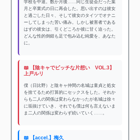
学校を中退。数か月後……同じ生徒会だった葉
月と卒業式の日に再会した。思い出すのは彼女
と過ごした日々、そして彼女のタイツでオナニ
ーしてしまった苦い痛み。しかし被害者である
はずの彼女は、引くどころか彼に甘く迫った。
どんな性的倒錯も足で包み込む純愛を、あなた
に。
📖 【陰キャでビッチな片想い VOL.3】
上戸ルリ
僕（日比野）と陰キャ仲間の名城は童貞と処女
を捨てるため打算的にセックスをした。それか
らも二人の関係は変わらなかったが名城は徐々
に垢抜けていき、それでも僕は何も言えないま
ま二人の関係は変わらず続いていく……。
📖 【accel.】梅久