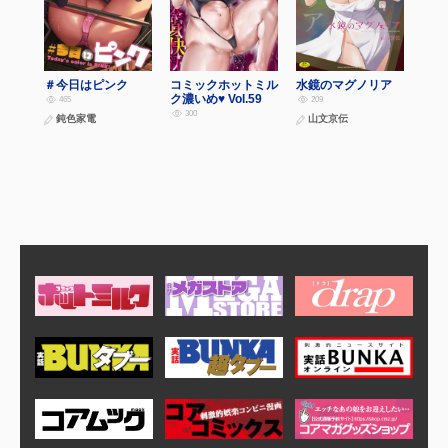
＃今日はピンク
コミックホットミル
水鏡のマグノリア
ク濃いめ♥ Vol.59
465
209
300
鈍色家電
山文京伝