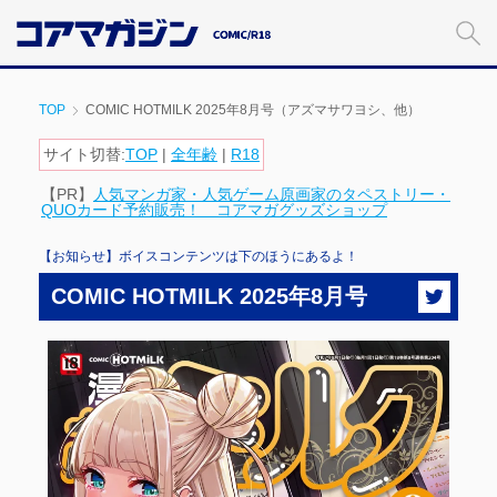
メ
イ
ン
コ
TOP
COMIC HOTMILK 2025年8月号（アズマサワヨシ、他）
ン
テ
サイト切替:
TOP
|
全年齢
|
R18
ン
【PR】
人気マンガ家・人気ゲーム原画家のタペストリー・
ツ
QUOカード予約販売！ コアマガグッズショップ
に
ス
【お知らせ】ボイスコンテンツは下のほうにあるよ！
キ
ッ
COMIC HOTMILK 2025年8月号
プ
す
る