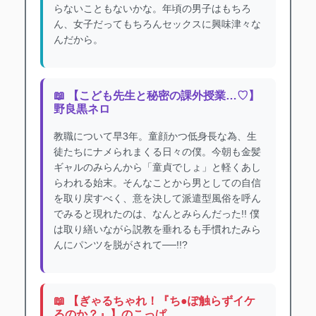
らないこともないかな。年頃の男子はもちろ
ん、女子だってもちろんセックスに興味津々な
んだから。
📖 【こども先生と秘密の課外授業…♡】
野良黒ネロ
教職について早3年。童顔かつ低身長な為、生
徒たちにナメられまくる日々の僕。今朝も金髪
ギャルのみらんから「童貞でしょ」と軽くあし
らわれる始末。そんなことから男としての自信
を取り戻すべく、意を決して派遣型風俗を呼ん
でみると現れたのは、なんとみらんだった!! 僕
は取り繕いながら説教を垂れるも手慣れたみら
んにパンツを脱がされて──!!?
📖 【ぎゃるちゃれ！『ち●ぽ触らずイケ
るのか？』】のこっぱ