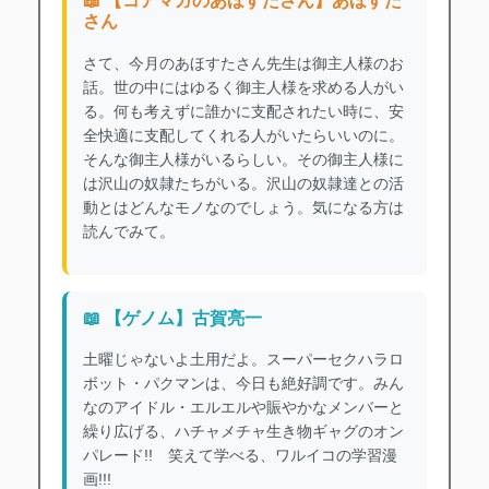
📖 【コアマガのあほすたさん】あほすた
さん
さて、今月のあほすたさん先生は御主人様のお
話。世の中にはゆるく御主人様を求める人がい
る。何も考えずに誰かに支配されたい時に、安
全快適に支配してくれる人がいたらいいのに。
そんな御主人様がいるらしい。その御主人様に
は沢山の奴隷たちがいる。沢山の奴隷達との活
動とはどんなモノなのでしょう。気になる方は
読んでみて。
📖 【ゲノム】古賀亮一
土曜じゃないよ土用だよ。スーパーセクハラロ
ボット・パクマンは、今日も絶好調です。みん
なのアイドル・エルエルや賑やかなメンバーと
繰り広げる、ハチャメチャ生き物ギャグのオン
パレード!! 笑えて学べる、ワルイコの学習漫
画!!!