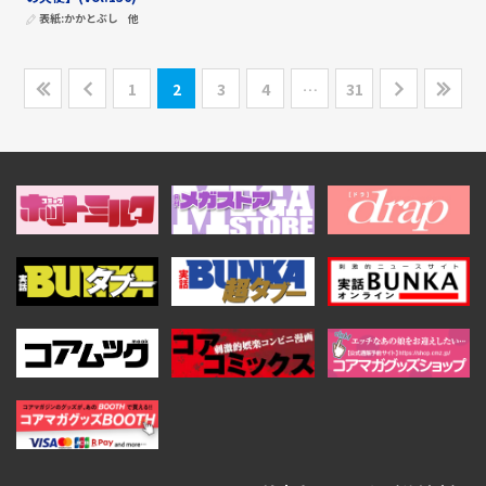
表紙:
かかとぶし
他
1
2
3
4
…
31