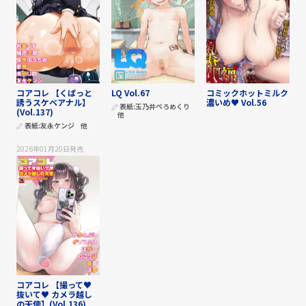
コアコレ 【くぱっと
LQ Vol.67
コミックホットミルク
誘うスケベアナル】
濃いめ♥ Vol.56
表紙:
玉乃井ぺろめくり
(Vol.137)
他
表紙:
友永ケンジ
他
2026年01月20日
発売
コアコレ 【撮って♥
抜いて♥ カメラ越し
の天使】(Vol.136)