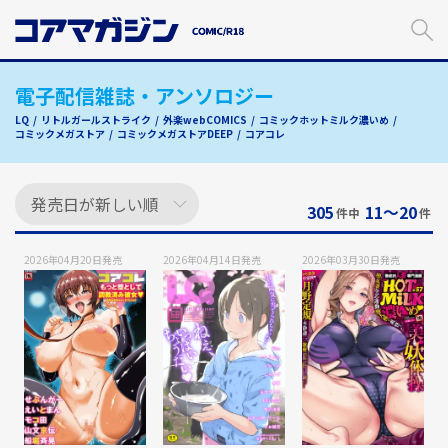
メ
イ
ン
コ
電子配信雑誌・アンソロジー
ン
テ
LQ
リトルガールストライク
外楽webCOMICS
コミックホットミルク濃いめ
ン
コミックメガストア
コミックメガストアDEEP
コアコレ
ツ
に
ス
305
11〜20
件中
件
キ
ッ
プ
2026年04月20日
発売
2026年04月14日
発売
2026年03月30日
発売
す
る