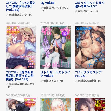
コアコレ【もっと堕と
LQ Vol.68
コミックホットミルク
して 調教済み彼女】
濃いめ♥ Vol.57
表紙:
玉乃井ぺろめくり
(Vol.139)
他
表紙:
白野じん
他
表紙:
友永ケンジ
他
2026年03月20日
発売
2026年03月14日
発売
2026年02月24日
発売
コアコレ 【発情もお
リトルガールストライ
コミックメガストア
見通し 眼鏡っ娘の熱
ク Vol.38
Vol.021
視線】(Vol.138)
表紙:
みかんR
他
表紙:
腿之助兵衛
他
表紙:
のん太郎のん次郎
他
2026年02月20日
発売
2026年02月14日
発売
2026年01月30日
発売