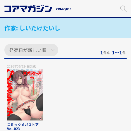
メ
イ
ン
コ
作家:
しいたけたいし
ン
テ
ン
ツ
に
1
1〜1
件中
件
ス
キ
2026年06月24日
発売
ッ
プ
す
る
コミックメガストア
Vol.023