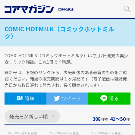
メ
イ
ン
コ
COMIC HOTMILK（コミックホットミル
ン
テ
ク）
ン
ツ
に
COMIC HOTMILK（コミックホットミルク）は毎月2日発売の美少
ス
女コミック雑誌。これ1冊でド満足。
キ
最新号は、下記のリンクから、表紙画像のある最新のものをご確
ッ
認ください。雑誌の販売期間は１ヶ月間です（電子配信は雑誌発
プ
売日から数日遅れで発売され、長く販売されます）。
す
る
追加
ツイート
送る
208
41〜50
件中
件
2023年06月30日
発売
2023年06月02日
発売
2023年05月02日
発売