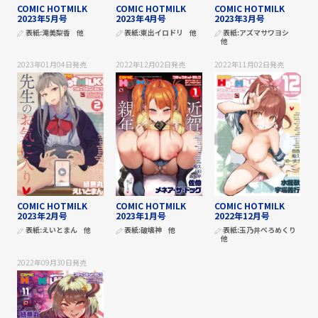
COMIC HOTMILK
COMIC HOTMILK
COMIC HOTMILK
2023年5月号
2023年4月号
2023年3月号
表紙:
滝美梨香
他
表紙:
東出イロドリ
他
表紙:
アズマサワヨシ
他
2023年01月04日
発売
2022年12月02日
発売
2022年11月02日
発売
COMIC HOTMILK
COMIC HOTMILK
COMIC HOTMILK
2023年2月号
2023年1月号
2022年12月号
表紙:
えいとまん
他
表紙:
破壊神
他
表紙:
玉乃井ぺろめくり
他
2022年09月30日
発売