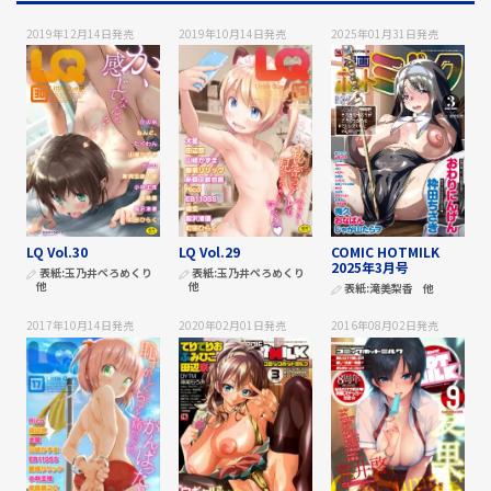
2019年12月14日
発売
2019年10月14日
発売
2025年01月31日
発売
LQ Vol.30
LQ Vol.29
COMIC HOTMILK
2025年3月号
表紙:
玉乃井ぺろめくり
表紙:
玉乃井ぺろめくり
他
他
表紙:
滝美梨香
他
2017年10月14日
発売
2020年02月01日
発売
2016年08月02日
発売