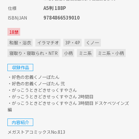
A5判 188P
仕様
9784866539010
ISBN/JAN
18禁
和服・浴衣
イラマチオ
3P・4P
くノ一
寝取り・寝取られ・NTR
小柄
ミニ系
ミニ系・小柄
収録作品
・好色の忠義くノ一ぼたん
・好色の忠義くノ一ぼたん 弐
・がっこうときどきせっくすやさん
・がっこうときどきせっくすやさん 2時間目
・がっこうときどきせっくすやさん 3時間目 ドスケベツインズ
編
内容紹介
メガストアコミックスNo.813