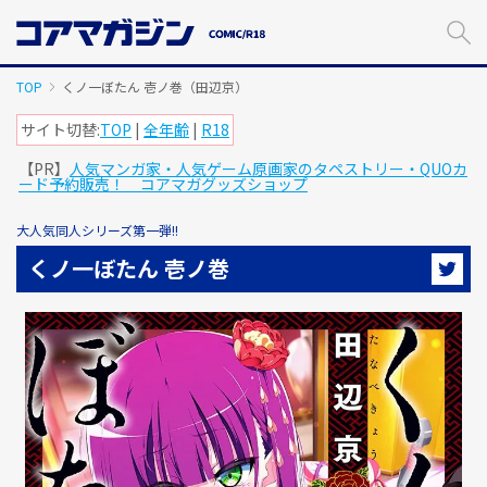
メ
イ
ン
コ
TOP
くノ一ぼたん 壱ノ巻（田辺京）
ン
テ
サイト切替:
TOP
|
全年齢
|
R18
ン
【PR】
人気マンガ家・人気ゲーム原画家のタペストリー・QUOカ
ツ
ード予約販売！ コアマガグッズショップ
に
ス
大人気同人シリーズ第一弾!!
キ
ッ
くノ一ぼたん 壱ノ巻
プ
す
る