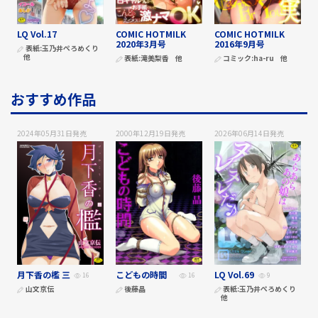
LQ Vol.17
COMIC HOTMILK
COMIC HOTMILK
2020年3月号
2016年9月号
表紙:
玉乃井ぺろめくり
他
表紙:
滝美梨香
他
コミック:
ha-ru
他
おすすめ作品
2024年05月31日
発売
2000年12月19日
発売
2026年06月14日
発売
月下香の檻 三
こどもの時間
LQ Vol.69
16
16
9
山文京伝
後藤晶
表紙:
玉乃井ぺろめくり
他