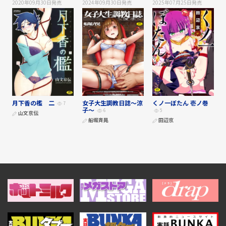
2020年09月30日
発売
2024年09月30日
発売
2025年07月25日
発売
月下香の檻 二
女子大生調教日誌～涼
くノ一ぼたん 壱ノ巻
7
子～
6
5
山文京伝
船堀斉晃
田辺京