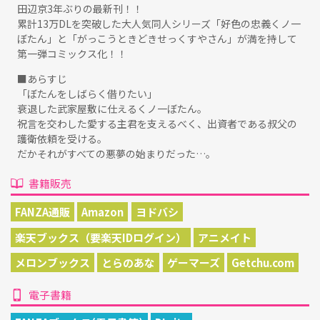
田辺京3年ぶりの最新刊！！
累計13万DLを突破した大人気同人シリーズ「好色の忠義くノ一
ぼたん」と「がっこうときどきせっくすやさん」が満を持して
第一弾コミックス化！！
■あらすじ
「ぼたんをしばらく借りたい」
衰退した武家屋敷に仕えるくノ一ぼたん。
祝言を交わした愛する主君を支えるべく、出資者である叔父の
護衛依頼を受ける。
だかそれがすべての悪夢の始まりだった…。
書籍販売
FANZA通販
Amazon
ヨドバシ
楽天ブックス（要楽天IDログイン）
アニメイト
メロンブックス
とらのあな
ゲーマーズ
Getchu.com
電子書籍