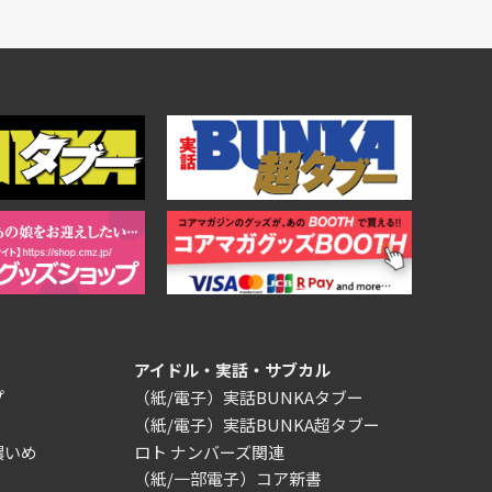
アイドル・実話・サブカル
プ
（紙/電子）実話BUNKAタブー
（紙/電子）実話BUNKA超タブー
濃いめ
ロト ナンバーズ関連
（紙/一部電子）コア新書