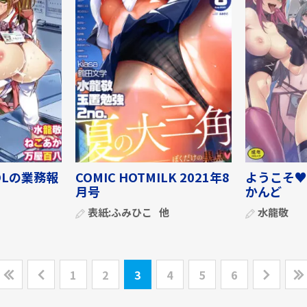
Lの業務報
COMIC HOTMILK 2021年8
ようこそ♥
月号
かんど
表紙:
ふみひこ
他
水龍敬
1
2
3
4
5
6