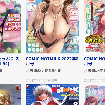
っぷり ス
COMIC HOTMILK 2022年8
COMIC HO
.94)
月号
月号
他
表紙:
腿之助兵衛
他
表紙:
水平 
2021年07月02日
発売
2021年02月1