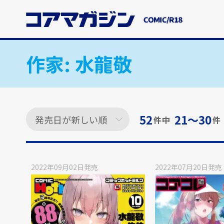
メ
イ
ン
コ
ン
作家:
水龍敬
テ
ン
ツ
に
ス
52
21〜30
件中
件
キ
ッ
プ
す
2022年09月02日
発売
2022年07月20日
発売
る