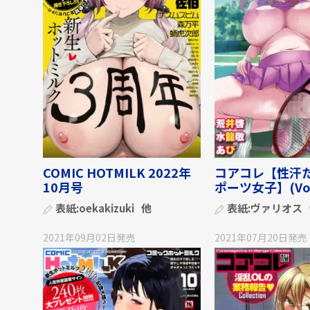
COMIC HOTMILK 2022年
コアコレ【性汗た
10月号
ポーツ女子】(Vol
表紙:
oekakizuki
他
表紙:
ヴァリオス
2021年09月02日
発売
2021年07月20日
発売