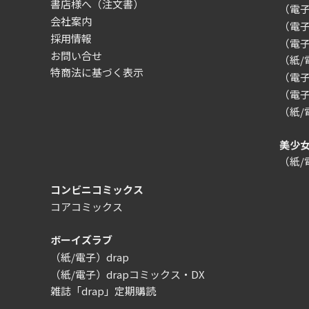
書店様へ（注文書）
（電子）
会社案内
（電
採用情報
（電
お問い合せ
（紙
特商法に基づく表示
（電子）
（電子
（紙
美少
（紙
コンビニコミックス
コアコミックス
ボーイズラブ
（紙/電子）drap
（紙/電子）drapコミックス・DX
雑誌「drap」定期購読