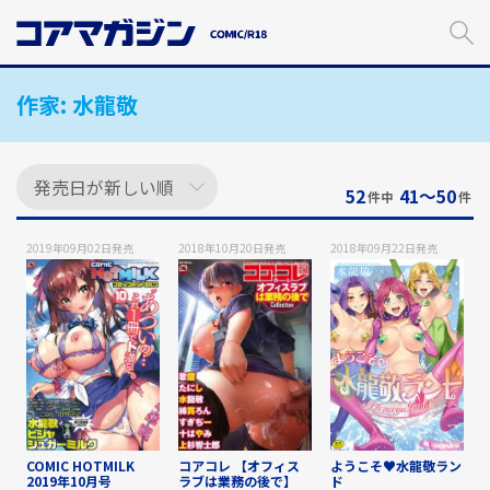
メ
イ
ン
コ
作家:
水龍敬
ン
テ
ン
ツ
に
52
41〜50
件中
件
ス
キ
2019年09月02日
発売
2018年10月20日
発売
2018年09月22日
発売
ッ
プ
す
る
COMIC HOTMILK
コアコレ 【オフィス
ようこそ♥水龍敬ラン
2019年10月号
ラブは業務の後で】
ド