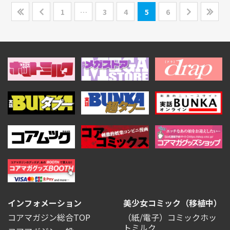
1
…
3
4
5
6
インフォメーション
美少女コミック（移植中）
コアマガジン総合TOP
（紙/電子）コミックホッ
トミルク