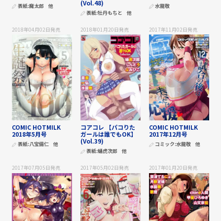
(Vol.48)
表紙:
魔太郎
他
水龍敬
表紙:
牡丹もちと
他
2018年04月02日
発売
2018年01月20日
発売
2017年11月02日
発売
COMIC HOTMILK
コアコレ 【パコりた
COMIC HOTMILK
2018年5月号
ガールは誰でもOK】
2017年12月号
(Vol.39)
表紙:
八宝備仁
他
コミック:
水龍敬
他
表紙:
蛹虎次郎
他
2017年07月05日
発売
2017年05月02日
発売
2017年01月20日
発売