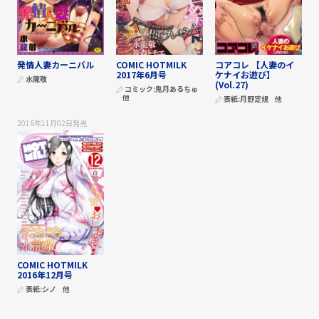
発情人妻カーニバル
COMIC HOTMILK
コアコレ 【人妻のイ
2017年6月号
ケナイお遊び】
水龍敬
(Vol.27)
コミック:
鬼月あるちゅ
他
表紙:
月野定規
他
2016年11月02日
発売
COMIC HOTMILK
2016年12月号
表紙:
シノ
他