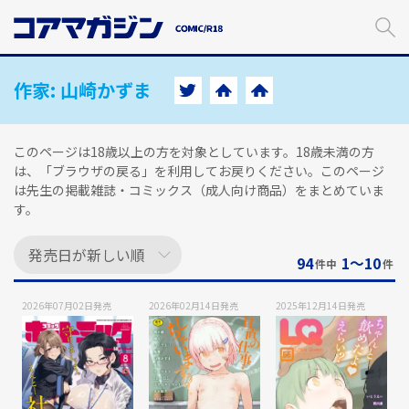
メ
イ
ン
コ
ン
作家:
山崎かずま
テ
ン
ツ
このページは18歳以上の方を対象としています。18歳未満の方
に
は、「ブラウザの戻る」を利用してお戻りください。このページ
ス
は先生の掲載雑誌・コミックス（成人向け商品）をまとめていま
キ
す。
ッ
プ
す
94
1〜10
件中
件
る
2026年07月02日
発売
2026年02月14日
発売
2025年12月14日
発売