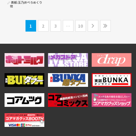
表紙:
玉乃井ぺろめくり
他
1
2
3
…
10