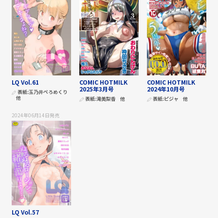
LQ Vol.61
COMIC HOTMILK
COMIC HOTMILK
2025年3月号
2024年10月号
表紙:
玉乃井ぺろめくり
他
表紙:
滝美梨香
他
表紙:
ピジャ
他
2024年06月14日
発売
LQ Vol.57