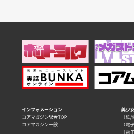
インフォメーション
美少
コアマガジン総合TOP
（紙
コアマガジン一般
（電
（電