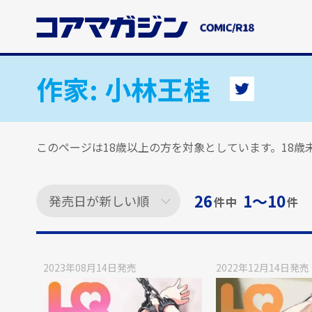
メ
イ
ン
コ
ン
作家:
小林王桂
テ
ン
ツ
に
このページは18歳以上の方を対象としています。18
ス
キ
ッ
26
1〜10
件中
件
プ
す
る
2023年08月14日
発売
2022年12月14日
発売