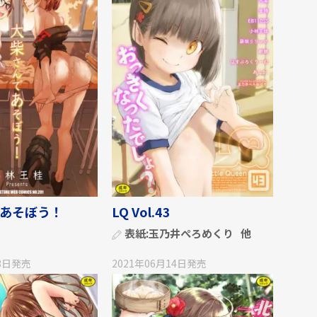
あそぼう！
LQ Vol.43
表紙:
玉乃井ぺろめくり
他
3日
発売
2021年06月14日
発売