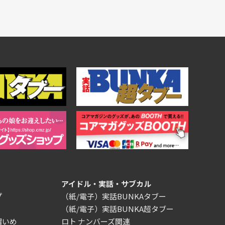
アイドル・実話・サブカル
プ
（紙/電子）実話BUNKAタブー
（紙/電子）実話BUNKA超タブー
濃いめ
ロト ナンバーズ関連