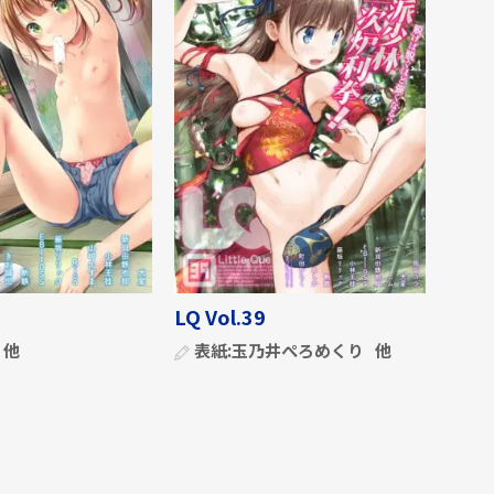
LQ Vol.39
他
表紙:
玉乃井ぺろめくり
他