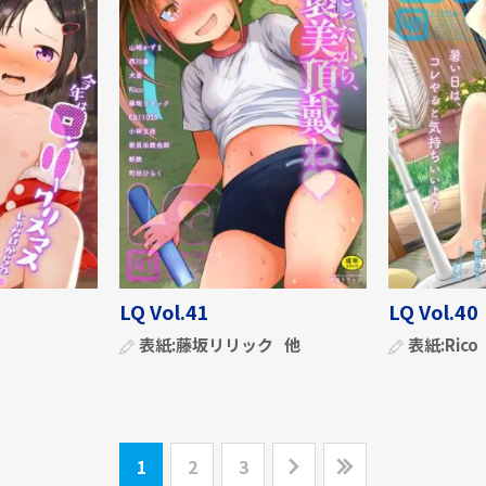
LQ Vol.41
LQ Vol.40
表紙:
藤坂リリック
他
表紙:
Rico
1
2
3