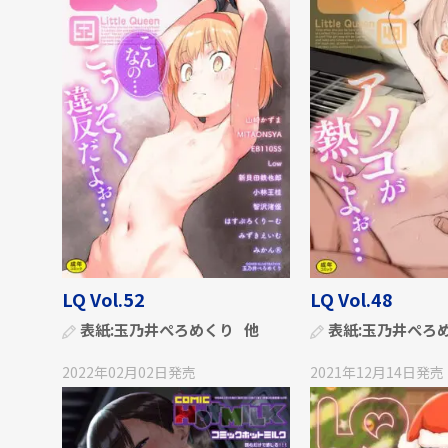
LQ Vol.52
LQ Vol.48
表紙:
玉乃井ぺろめくり
他
表紙:
玉乃井ぺろ
2022年02月02日
発売
2021年12月14日
発売