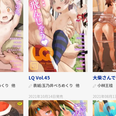
LQ Vol.45
大柴さんで
めくり
他
表紙:
玉乃井ぺろめくり
他
小林王桂
2021年10月14日
発売
2021年08月1