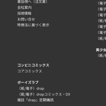
書店様へ（注文書）
（電子）
会社案内
（電
採用情報
（電
お問い合せ
（紙
特商法に基づく表示
（電子）
（電子
（紙
美少
（紙
コンビニコミックス
コアコミックス
ボーイズラブ
（紙/電子）drap
（紙/電子）drapコミックス・DX
雑誌「drap」定期購読