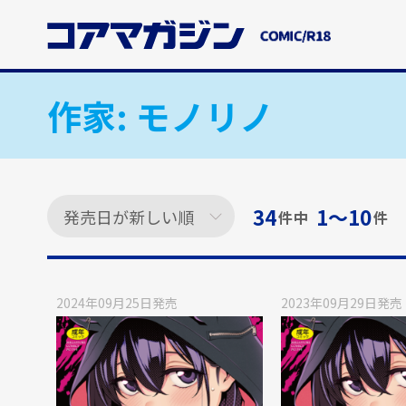
メ
イ
ン
コ
ン
作家:
モノリノ
テ
ン
ツ
に
ス
34
1〜10
件中
件
キ
ッ
プ
す
2024年09月25日
発売
2023年09月29日
発売
る