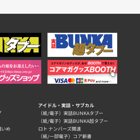
アイドル・実話・サブカル
プ
（紙/電子）実話BUNKAタブー
（紙/電子）実話BUNKA超タブー
濃いめ
ロト ナンバーズ関連
（紙/一部電子）コア新書