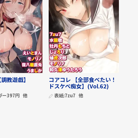
【調教遊戯】
コアコレ 【全部食べたい！
ドスケベ痴女】(Vol.62)
ぴー397円
他
表紙:
7zu7
他