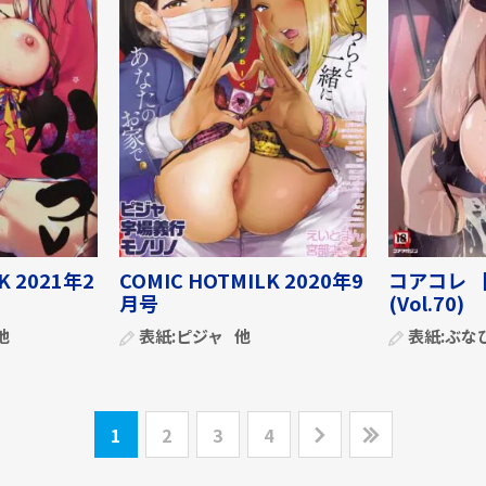
K 2021年2
COMIC HOTMILK 2020年9
コアコレ 
月号
(Vol.70)
他
表紙:
ピジャ
他
表紙:
ぶな
1
2
3
4