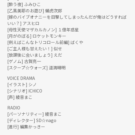
[酔う夜] ふみひこ
[乙黒美耶のお遊び] 蛹虎次郎
[嫁のバイブオナニーを目撃してしまったんだが俺はどうすれば
いい？] アスヒロ
[母性天使マザカルカノン] １億年惑星
[月がのぼる] ロケットモンキー
[例えばこんなトリコロール前編] ばくや
[ご主人様も甘えたい！] 似せ
[放課後に会いましょう] えだ
[ゲノム] 古賀亮一
[スクープ☆ウォーズ] 道満晴明
VOICE DRAMA
[イラスト] シノ
[シナリオ] ICHICO
[声] 綾音まこ
RADIO
[パーソナリティー] 綾音まこ
[ディレクター] SD☆nago
[進行] 編集かっきー