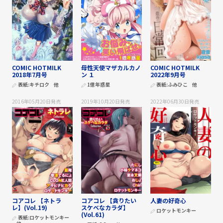
COMIC HOTMILK
母性天使マザカルカノ
COMIC HOTMILK
2018年7月号
ン １
2022年9月号
表紙:
キチロク
他
1億年惑星
表紙:
ふみひこ
他
2016年05月20日
発売
2019年10月20日
発売
2022年06月30日
発売
コアコレ 【ネトラ
コアコレ 【貪りたい
人妻の好奇心
レ】(Vol.19)
スケベなカラダ】
ロケットモンキー
(Vol.61)
表紙:
ロケットモンキー