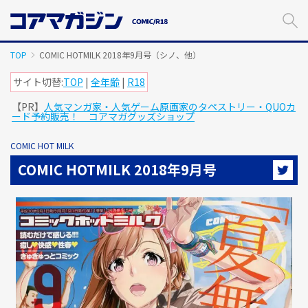
メ
イ
ン
コ
TOP
COMIC HOTMILK 2018年9月号（シノ、他）
ン
テ
サイト切替:
TOP
|
全年齢
|
R18
ン
【PR】
人気マンガ家・人気ゲーム原画家のタペストリー・QUOカ
ツ
ード予約販売！ コアマガグッズショップ
に
ス
COMIC HOT MILK
キ
ッ
COMIC HOTMILK 2018年9月号
プ
す
る