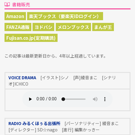
書籍販売
Amazon
楽天ブックス（要楽天IDログイン）
FANZA通販
ヨドバシ
メロンブックス
まんが王
Fujisan.co.jp(定期購読)
この記事は最新更新日から、4年以上経過しています。
VOICE DRAMA
[イラスト]シノ [声]綾音まこ [シナリ
オ]ICHICO
RADIO みるくほぅる出張所
[パーソナリティー] 綾音まこ
[ディレクター] SD☆nago [進行] 編集かっきー