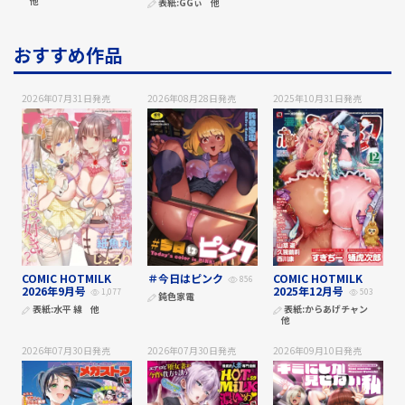
他
表紙:
GGぃ
他
おすすめ作品
2026年07月31日
発売
2026年08月28日
発売
2025年10月31日
発売
COMIC HOTMILK
＃今日はピンク
COMIC HOTMILK
856
2026年9月号
2025年12月号
1,077
503
鈍色家電
表紙:
水平 線
他
表紙:
からあげチャン
他
2026年07月30日
発売
2026年07月30日
発売
2026年09月10日
発売