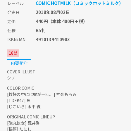
COMIC HOTMILK（コミックホットミルク）
レーベル
2018年08月02日
発売日
440円
（本体 400円＋税）
定価
B5判
仕様
4910139410983
ISBN/JAN
18禁
内容紹介
COVER ILLUST
シノ
COLOR COMIC
[蚊帳の中には蚊が一匹。] 神楽もろみ
[TDFK47] 魚
[じごいら] 水平 線
ORIGINAL COMIC LINEUP
[砲丸彼女] 荒井啓
[揺籃] たにし