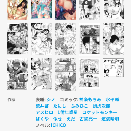
表紙:
シノ
コミック:
神楽もろみ
水平 線
作家
荒井啓
たにし
ふみひこ
蛹虎次郎
アスヒロ
1億年惑星
ロケットモンキー
ばくや
似せ
えだ
古賀亮一
道満晴明
ノベル:
ICHICO