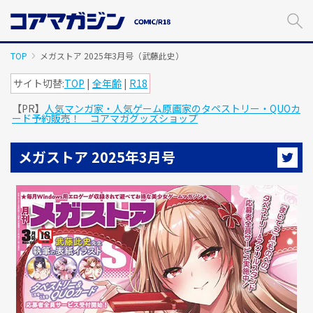
メ
イ
ン
コ
TOP
メガストア 2025年3月号（武藤此史）
ン
テ
サイト切替:
TOP
|
全年齢
|
R18
ン
【PR】
人気マンガ家・人気ゲーム原画家のタペストリー・QUOカ
ツ
ード予約販売！ コアマガグッズショップ
に
ス
キ
メガストア 2025年3月号
ッ
プ
す
る