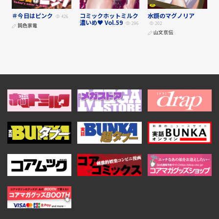
＃今日はピンク
コミックホットミルク
水鏡のマグノリア
426
濃いめ♥ Vol.59
296
202
鈍色家電
山文京伝