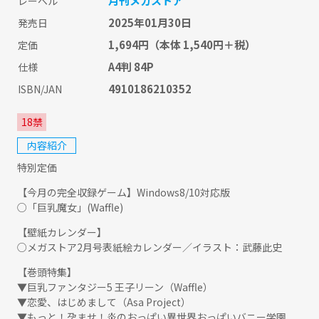
月刊メガストア
レーベル
2025年01月30日
発売日
1,694円
（本体 1,540円＋税）
定価
A4判 84P
仕様
4910186210352
ISBN/JAN
18禁
内容紹介
特別定価
【今月の完全収録ゲーム】Windows8/10対応版
○「巨乳魔女」(Waffle)
【壁紙カレンダー】
○メガストア2月号表紙絵カレンダー／イラスト：武藤此史
【巻頭特集】
▼巨乳ファンタジー5 王子リーン（Waffle）
▼恋愛、はじめまして（Asa Project）
▼もっと！孕ませ！炎のおっぱい異世界おっぱいバニー学園