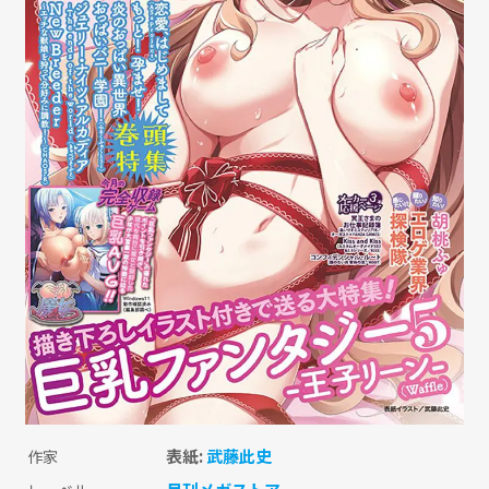
表紙:
武藤此史
作家