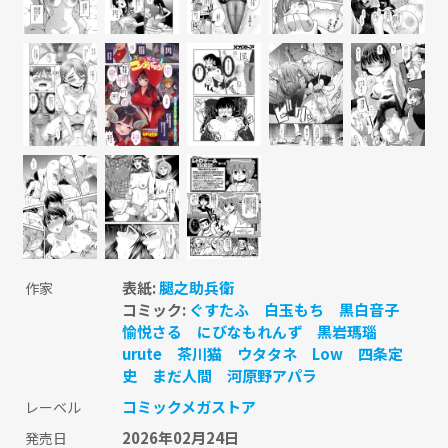
表紙:
腿之助兵衛
作家
コミック:
ぐすたふ
白玉もち
黒白音子
愉悦さる
にびなもれんず
黒岩瑪瑙
urute
茶川猫
ウタタネ
Low
四条定
史
まだ人間
河原野アパラ
コミックメガストア
レーベル
2026年02月24日
発売日