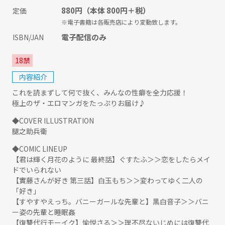
880円
（本体 800円＋税）
定価
※電子書籍は各販売店により変動致します。
電子配信のみ
ISBN/JAN
18禁
内容紹介
これを読まずして何で抜く、みんなの性癖を全力応援！
極上のザ・エロマンガをたっぷりお届け♪
◆COVER ILLUSTRATION
腿之助兵衛
◆COMIC LINEUP
【君は輝く月花のように 最終話】ぐすたふ＞＞恋をしたらメイ
ドでいられない
【實藤さんが好き 第三話】白玉もち＞＞変わってゆく二人の
「好き」
【すやすやえっち。バニーガールな先輩と】黒白音子＞＞バニ
ー姿の先輩と睡眠姦
【復讐代行モーイク】愉悦さる＞＞理不尽ないじめには復讐代