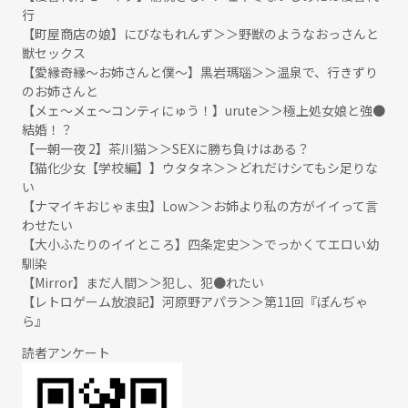
行
【町屋商店の娘】にびなもれんず＞＞野獣のようなおっさんと
獣セックス
【愛縁奇縁〜お姉さんと僕〜】黒岩瑪瑙＞＞温泉で、行きずり
のお姉さんと
【メェ〜メェ〜コンティにゅう！】urute＞＞極上処女娘と強●
結婚！？
【一朝一夜 2】茶川猫＞＞SEXに勝ち負けはある？
【猫化少女【学校編】】ウタタネ＞＞どれだけシてもシ足りな
い
【ナマイキおじゃま虫】Low＞＞お姉より私の方がイイって言
わせたい
【大小ふたりのイイところ】四条定史＞＞でっかくてエロい幼
馴染
【Mirror】まだ人間＞＞犯し、犯●れたい
【レトロゲーム放浪記】河原野アパラ＞＞第11回『ぽんぢゃ
ら』
読者アンケート