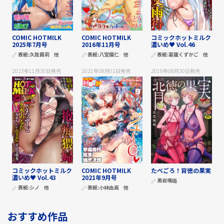
COMIC HOTMILK
COMIC HOTMILK
コミックホットミルク
2025年7月号
2016年11月号
濃いめ♥ Vol.46
表紙:
久我繭莉
他
表紙:
八宝備仁
他
表紙:
葛籠くずかご
他
2023年11月30日
発売
2021年08月02日
発売
2019年08月30日
発売
コミックホットミルク
COMIC HOTMILK
たべごろ！背徳の果実
濃いめ♥ Vol.43
2021年9月号
黒岩瑪瑙
表紙:
シノ
他
表紙:
小林由高
他
おすすめ作品