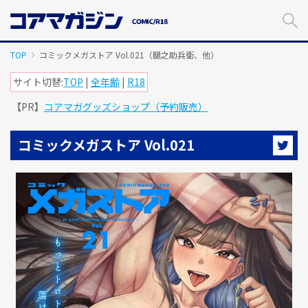
メ
イ
ン
コ
TOP
コミックメガストア Vol.021（腿之助兵衛、他）
ン
テ
サイト切替:
TOP
|
全年齢
|
R18
ン
【PR】
コアマガグッズショップ（予約販売）
ツ
に
ス
コミックメガストア Vol.021
キ
ッ
プ
す
る