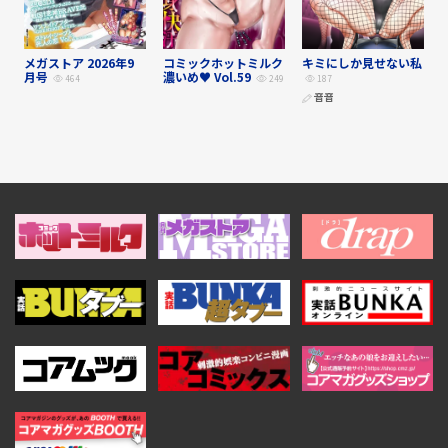
メガストア 2026年9
コミックホットミルク
キミにしか見せない私
月号
濃いめ♥ Vol.59
464
249
187
音音