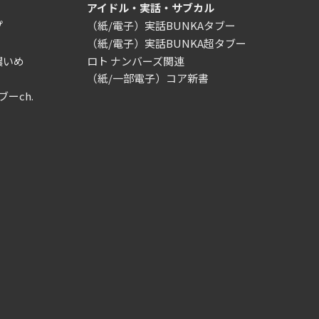
アイドル・実話・サブカル
プ
（紙/電子）実話BUNKAタブー
（紙/電子）実話BUNKA超タブー
濃いめ
ロト ナンバーズ関連
（紙/一部電子）コア新書
ブーch.