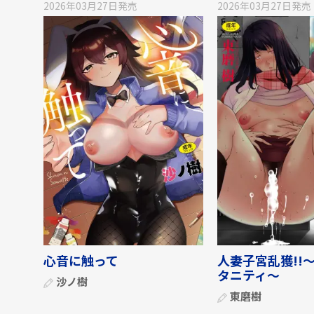
2026年03月27日
発売
2026年03月27日
発売
心音に触って
人妻子宮乱獲!!
タニティ〜
沙ノ樹
東磨樹