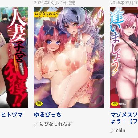
2026年03月27日
発売
2026年03月1
〜ヒトヅマ
ゆるびっち
マゾメスソ
ょう！【フ
にびなもれんず
chin