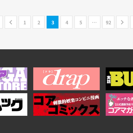
1
2
3
4
5
…
92