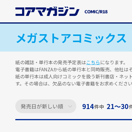
メ
イ
ン
コ
ン
メガストアコミックス
テ
ン
ツ
に
紙の雑誌・単行本の発売予定表は
こちら
になります。
ス
電子書籍はFANZAから紙の単行本と同時販売、他社
キ
紙の単行本は成人向けコミックを扱う新刊書店・ネッ
ッ
す。その場合は、欠品のない電子書籍をお求めくださ
プ
す
る
914
21〜30
件中