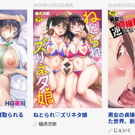
2026年02月25日
発売
2026年02月0
寝取られる
ねとられ♡ズリネタ娘
男女の貞操
た世界。新
蛹虎次郎
じぇいく