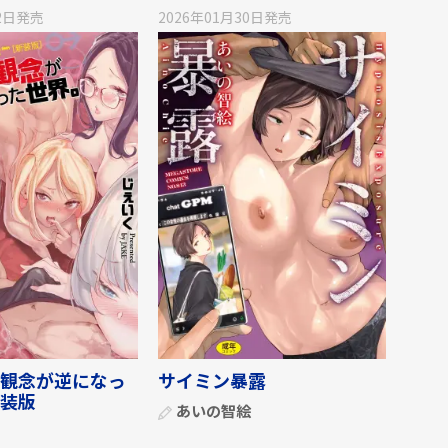
2日
発売
2026年01月30日
発売
観念が逆になっ
サイミン暴露
装版
あいの智絵