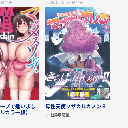
0日
発売
2026年02月27日
発売
ープで逢いまし
母性天使マザカルカノン３
ルカラー版】
1億年惑星