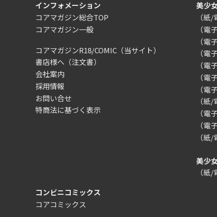
インフォメーション
美少
コアマガジン総合TOP
（紙
コアマガジン一般
（電
（電
コアマガジンR18/COMIC
（当サイト）
（電
書店様へ（注文書）
（電子）
会社案内
（電
採用情報
（電
お問い合せ
（紙
特商法に基づく表示
（電子）
（電子
（紙
美少
（紙
コンビニコミックス
コアコミックス