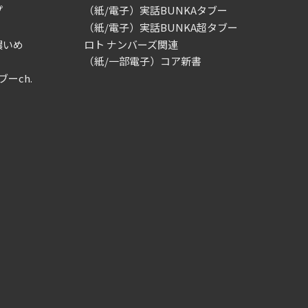
プ
（紙/電子）実話BUNKAタブー
（紙/電子）実話BUNKA超タブー
濃いめ
ロト ナンバーズ関連
（紙/一部電子）コア新書
ブーch.