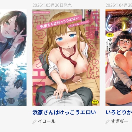
2026年05月20日
発売
2026年04月2
浜家さんはけっこうエロい
いろどりか
イコール
すぎぢー