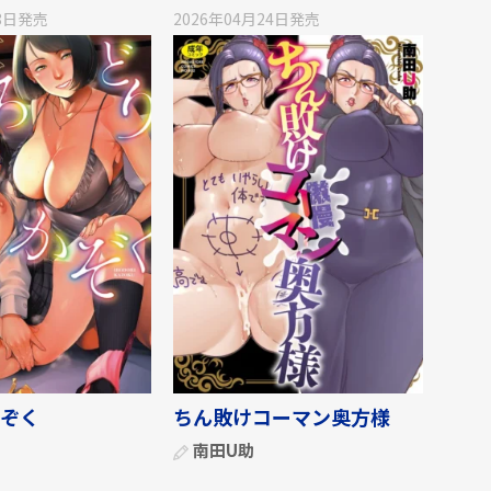
8日
発売
2026年04月24日
発売
ぞく
ちん敗けコーマン奥方様
南田U助