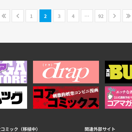
1
2
3
4
…
92
女コミック（移植中）
関連外部サイト