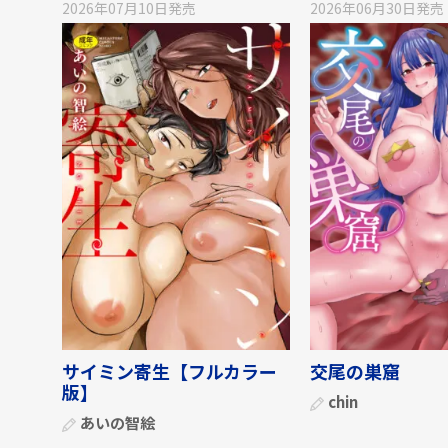
2026年07月10日
発売
2026年06月30日
発売
サイミン寄生【フルカラー
交尾の巣窟
版】
chin
あいの智絵