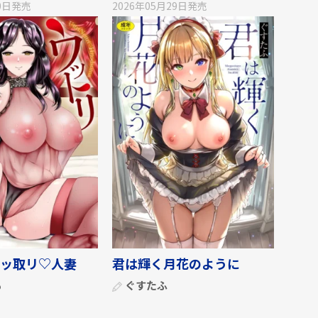
0日
発売
2026年05月29日
発売
ッ取リ♡人妻
君は輝く月花のように
も
ぐすたふ