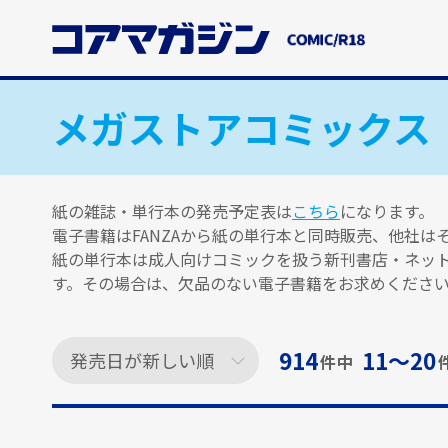
メ
イ
ン
コ
ン
メガストアコミックス
テ
ン
ツ
に
紙の雑誌・単行本の発売予定表は
こちら
になります。
ス
電子書籍はFANZAから紙の単行本と同時販売、他社
キ
紙の単行本は成人向けコミックを扱う新刊書店・ネッ
ッ
す。その場合は、欠品のない電子書籍をお求めくださ
プ
す
る
914
11〜20
件中