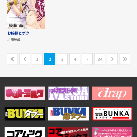
お嬢様とボク
後藤晶
1
2
3
4
…
34