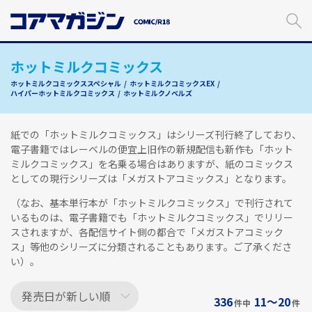
メ
イ
ン
コ
ホットミルクコミックス
ン
テ
ホットミルクコミックススペシャル
ホットミルクコミックスEX
ン
ハイパーホットミルクコミックス
ホットミルクノベルズ
ツ
に
紙での「ホットミルクコミックス」はシリーズ刊行終了しており、
ス
電子書籍ではレーベルの便宜上旧作の新規配信も新作も「ホット
キ
ミルクコミックス」を名乗る場合はありますが、紙のコミックス
ッ
としての現行シリーズは「メガストアコミックス」となります。
プ
す
（なお、基本単行本が「ホットミルクコミックス」で刊行されて
る
いるものは、電子書籍でも「ホットミルクコミックス」でリリー
スされますが、各配信サイト側の都合で「メガストアコミック
ス」等他のシリーズに分類されることもあります。ご了承くださ
い）。
336
11〜20
件中
件