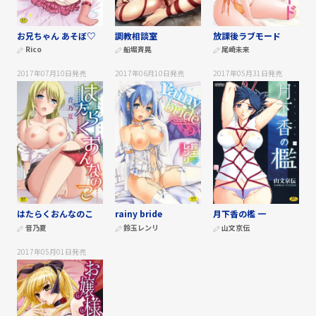
お兄ちゃん あそぼ♡
調教相談室
放課後ラブモード
Rico
船堀斉晃
尾崎未来
2017年07月10日
発売
2017年06月10日
発売
2017年05月31日
発売
はたらくおんなのこ
rainy bride
月下香の檻 一
音乃夏
鈴玉レンリ
山文京伝
2017年05月01日
発売