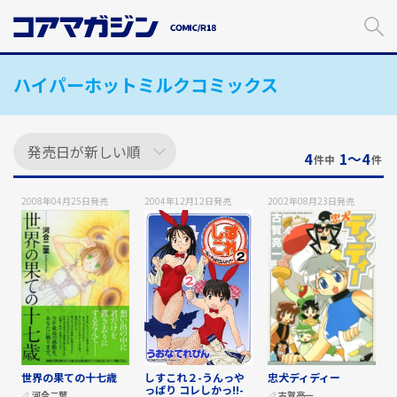
メ
イ
ン
コ
ハイパーホットミルクコミックス
ン
テ
ン
ツ
に
4
1〜4
件中
件
ス
キ
2008年04月25日
発売
2004年12月12日
発売
2002年08月23日
発売
ッ
プ
す
る
世界の果ての十七歳
しすこれ２-うんっや
忠犬ディディー
っぱり コレしかっ!!-
河合二葉
古賀亮一