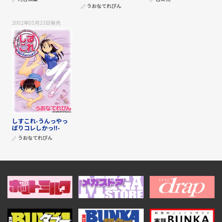
うおなてれぴん
2002年05月23日
発売
しすこれ-うんっやっ
ぱりコレしかっ!!-
うおなてれぴん