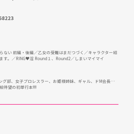
68223
らない 前編・後編／乙女の受難はまだつづく／キャラクター紹
／RING♥淫 Round１、Round2／しまいマイマイ
ディング部、女子プロレスラー、お姫様姉妹、ギャル、ドM会長…
望の初単行本!!!!