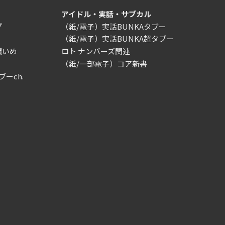
アイドル・実話・サブカル
プ
（紙/電子）実話BUNKAタブー
（紙/電子）実話BUNKA超タブー
濃いめ
ロト ナンバーズ関連
（紙/一部電子）コア新書
ブーch.