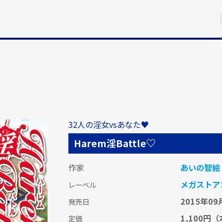
32人の淫女vsあなた♥
Harem淫Battle♡
作家
あいの智絵
メガストア
レーベル
2015年09
発売日
1,100円
（
定価