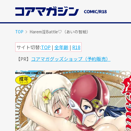
メ
イ
ン
コ
ン
TOP
Harem淫Battle♡（あいの智絵）
テ
ン
サイト切替:
TOP
|
全年齢
|
R18
ツ
【PR】
コアマガグッズショップ（予約販売）
に
ス
キ
ッ
プ
す
る