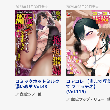
2023年11月30日
発売
2024年08月20日
発売
コミックホットミルク
コアコレ 【奥まで咥
濃いめ♥ Vol.43
て フェラチオ】
(Vol.119)
表紙:
シノ
他
表紙:
サップ・リュー