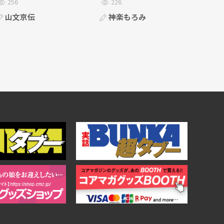
256
226
山文京伝
神楽もろみ