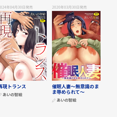
2024年04月30日
発売
2020年03月30日
発売
再現トランス
催眠人妻～無意識のま
ま辱められて～
あいの智絵
あいの智絵