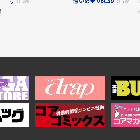
号
濃いめ♥ Vol.59
636
333
他