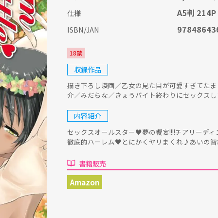
A5判 214P
仕様
97848643
ISBN/JAN
18禁
収録作品
描き下ろし漫画／乙女の見た目が可愛すぎてたま
介／みだらな／きょうバイト終わりにセックスします。
内容紹介
セックスオールスター♥夢の饗宴!!!!チアリー
徹底的ハーレム♥とにかくヤリまくれ♪あいの智絵待
書籍販売
Amazon