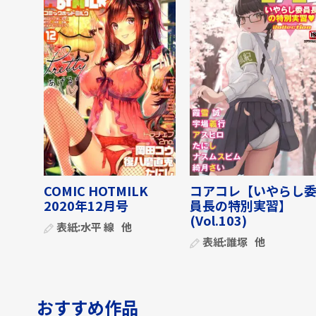
COMIC HOTMILK
コアコレ【いやらし
2020年12月号
員長の特別実習】
(Vol.103)
表紙:
水平 線
他
表紙:
誰塚
他
おすすめ作品