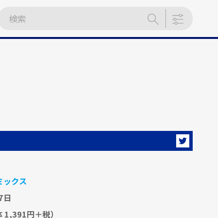
ミックス
7日
 1,391円＋税）