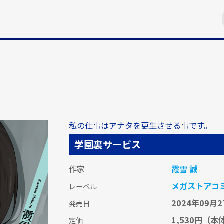
私の仕事はアナタを更生させる事です。
学園裏サービス
作家
霞雪 誠
メガストアコ
レーベル
2024年09月2
発売日
1,530円
（本体
定価