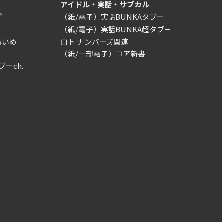
アイドル・実話・サブカル
プ
（紙/電子）実話BUNKAタブー
（紙/電子）実話BUNKA超タブー
濃いめ
ロト ナンバーズ関連
（紙/一部電子）コア新書
ブーch.