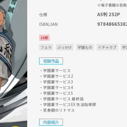
※電子書籍は各販
A5判 252P
仕様
9784866538
ISBN/JAN
18禁
フェラ
ぶっかけ
学園もの
イチャラブ
学
収録作品
・学園裏サービス
・学園裏サービス2
・学園裏サービス3
・学園裏サービス4
・学園裏サービス5
・学園裏サービス 最終話
・学園裏サービスEX 性活指導課
・思春期のリトマス
内容紹介