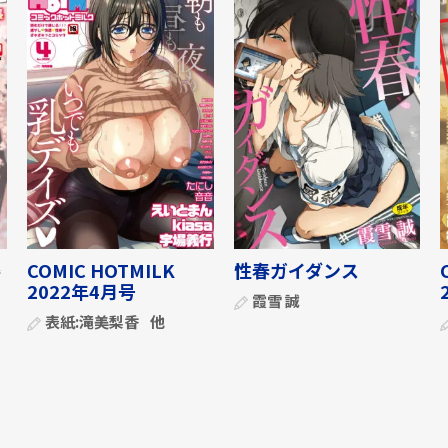
委
COMIC HOTMILK
性春ガイダンス
2022年4月号
霞雪 誠
表紙:
滝美梨香
他