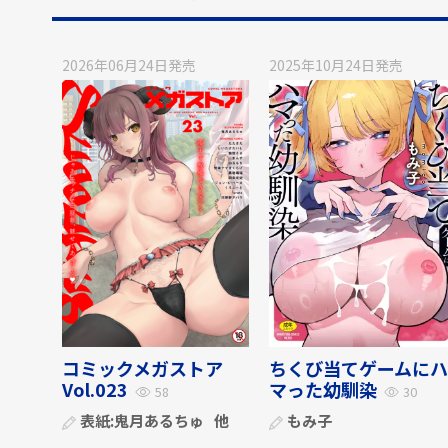
2026年06月24日
発売
2025年10月24日
発売
コミックメガストア
ちくび当てゲームにハ
Vol.023
マった幼馴染
58
30
表紙:
鬼月あるちゅ
他
もみ子