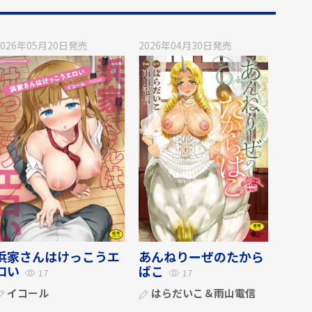
2026年05月20日
発売
2026年04月30日
発売
浜家さんはけっこうエ
あんねりーぜのたから
ロい
ばこ
17
17
イコール
はらだいこ＆雨山電信