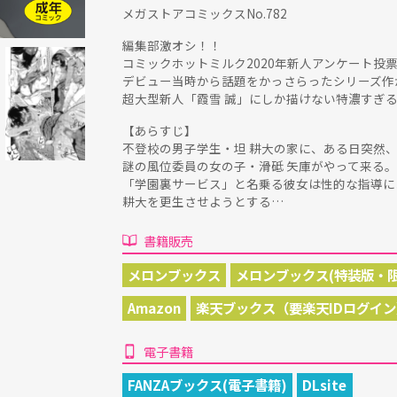
メガストアコミックスNo.782
編集部激オシ！！
コミックホットミルク2020年新人アンケート投
デビュー当時から話題をかっさらったシリーズ作
超大型新人「霞雪 誠」にしか描けない特濃すぎ
【あらすじ】
不登校の男子学生・坦 耕大の家に、ある日突然
謎の風位委員の女の子・滑砥 矢庫がやって来る。
「学園裏サービス」と名乗る彼女は性的な指導に
耕大を更生させようとする…
書籍販売
メロンブックス
メロンブックス(特装版・
Amazon
楽天ブックス（要楽天IDログイ
電子書籍
FANZAブックス(電子書籍)
DLsite