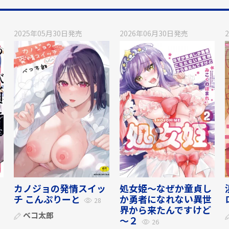
2025年05月30日
発売
2026年06月30日
発売
カノジョの発情スイッ
処女姫～なぜか童貞し
チ こんぷりーと
か勇者になれない異世
28
界から来たんですけど
ベコ太郎
～２
26