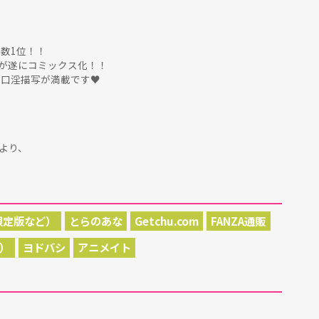
票数1位！！
が遂にコミックス化！！
る口淫描写が満載です♥
、
より、
限定版など）
とらのあな
Getchu.com
FANZA通販
ン）
ヨドバシ
アニメイト