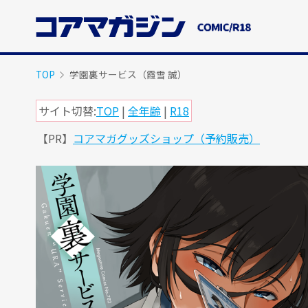
メ
イ
ン
コ
ン
TOP
学園裏サービス（霞雪 誠）
テ
ン
サイト切替:
TOP
|
全年齢
|
R18
ツ
【PR】
コアマガグッズショップ（予約販売）
に
ス
キ
ッ
プ
す
る