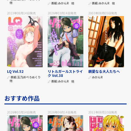
他
表紙:
みかんR
他
表紙:
みかんR
他
2023年08月14日
発売
2026年03月14日
発売
2003年08月05日
発売
LQ Vol.52
リトルガールストライ
親愛なる大人たちへ
ク Vol.38
表紙:
玉乃井ぺろめくり
みかんR
他
表紙:
みかんR
他
おすすめ作品
2026年03月14日
発売
2026年06月14日
発売
2011年08月10日
発売