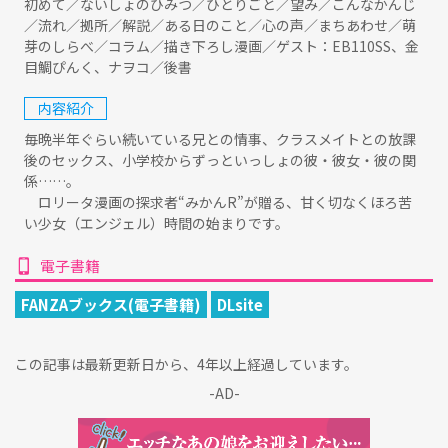
初めて／ないしょのひみつ／ひとりごと／望み／こんなかんじ
／流れ／拠所／解説／ある日のこと／心の声／まちあわせ／萌
芽のしらべ／コラム／描き下ろし漫画／ゲスト：EB110SS、金
目鯛ぴんく、ナヲコ／後書
内容紹介
毎晩半年ぐらい続いている兄との情事、クラスメイトとの放課
後のセックス、小学校からずっといっしょの彼・彼女・彼の関
係……。
ロリータ漫画の探求者“みかんR”が贈る、甘く切なくほろ苦
い少女（エンジェル）時間の始まりです。
電子書籍
FANZAブックス(電子書籍)
DLsite
この記事は最新更新日から、4年以上経過しています。
-AD-