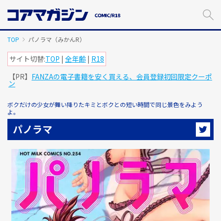
メ
イ
ン
コ
TOP
パノラマ（みかんR）
ン
テ
サイト切替:
TOP
|
全年齢
|
R18
ン
【PR】
FANZAの電子書籍を安く買える、会員登録初回限定クーポ
ツ
ン
に
ス
ボクだけの少女が舞い降りたキミとボクとの短い時間で同じ景色をみよう
キ
よ。
ッ
パノラマ
プ
す
る