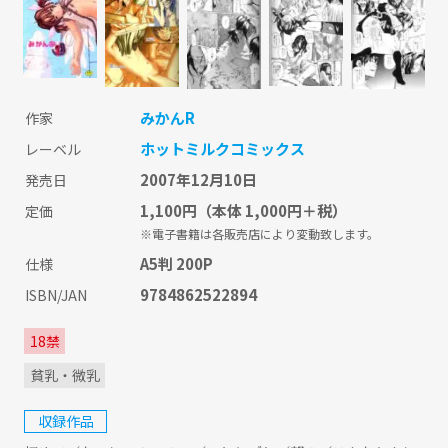
みかんR
作家
ホットミルクコミックス
レーベル
2007年12月10日
発売日
1,100円
（本体 1,000円＋税）
定価
※電子書籍は各販売店により変動致します。
A5判 200P
仕様
9784862522894
ISBN/JAN
18禁
貧乳・微乳
収録作品