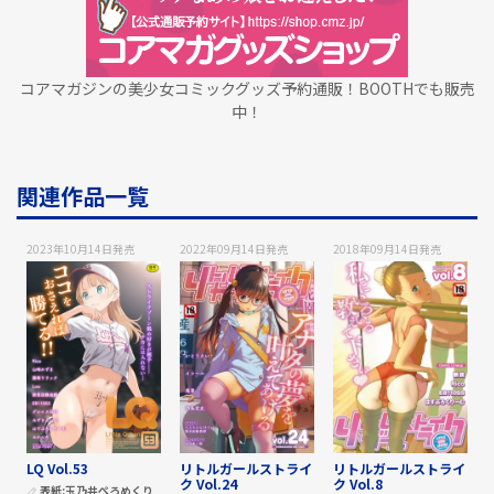
コアマガジンの美少女コミックグッズ予約通販！BOOTHでも販売
中！
関連作品一覧
2023年10月14日
発売
2022年09月14日
発売
2018年09月14日
発売
LQ Vol.53
リトルガールストライ
リトルガールストライ
ク Vol.24
ク Vol.8
表紙:
玉乃井ぺろめくり