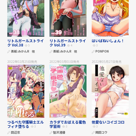
リトルガールストライ
リトルガールストライ
はいばねいしょん！
ク Vol.38
ク Vol.39
5
4
3
表紙:
みかんR
他
表紙:
みかんR
他
PONPON
2022年02月25日
発売
2022年03月01日
発売
2022年05月27日
発売
つるぺた守護騎士エル
カラダでおぼえる蜜色
他愛ないコイゴコロ
フィナ堕ちる
学習術
3
3
3
田辺京
智沢渚優
岡田コウ