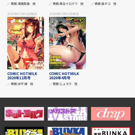
表紙:
滝美梨香
他
表紙:
東出イロドリ
他
表紙:
釜ボコ
他
2020年11月02日
発売
2020年03月02日
発売
COMIC HOTMILK
COMIC HOTMILK
2020年12月号
2020年4月号
表紙:
水平 線
他
表紙:
じょろり
他