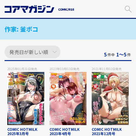
メ
イ
ン
コ
作家:
釜ボコ
ン
テ
ン
ツ
に
5
1〜5
件中
件
ス
キ
2025年01月31日
発売
2023年03月02日
発売
2021年11月02日
発売
ッ
プ
す
る
COMIC HOTMILK
COMIC HOTMILK
COMIC HOTMILK
2025年3月号
2023年4月号
2021年12月号