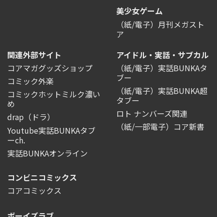
美少女ゲーム
（紙/電子）月刊メガスト
ア
関連外部サイト
アイドル・実話・サブカル
コアマガグッズショップ
（紙/電子）実話BUNKAタ
ブー
コミック外楽
（紙/電子）実話BUNKA超
コミックホットミルク濃い
タブー
め
ロト ナンバーズ関連
drap（ドラ）
（紙/一部電子）コア新書
Youtube実話BUNKAタブ
ーch.
実話BUNKAオンライン
コンビニコミックス
コアコミックス
ボーイズラブ