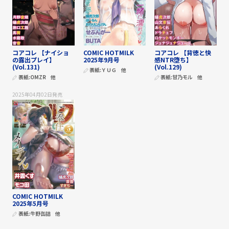
コアコレ 【ナイショ
COMIC HOTMILK
コアコレ 【背徳と快
の露出プレイ】
2025年9月号
感NTR堕ち】
(Vol.131)
(Vol.129)
表紙:
ＹＵＧ
他
表紙:
OMZR
他
表紙:
甘乃モル
他
2025年04月02日
発売
COMIC HOTMILK
2025年5月号
表紙:
牛野缶詰
他