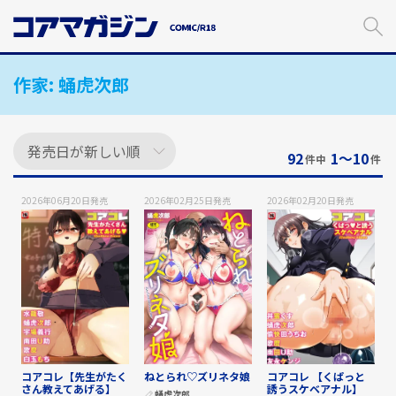
メ
イ
ン
コ
作家:
蛹虎次郎
ン
テ
ン
ツ
に
92
1〜10
件中
件
ス
キ
2026年06月20日
発売
2026年02月25日
発売
2026年02月20日
発売
ッ
プ
す
る
コアコレ【先生がたく
ねとられ♡ズリネタ娘
コアコレ 【くぱっと
さん教えてあげる】
誘うスケベアナル】
蛹虎次郎