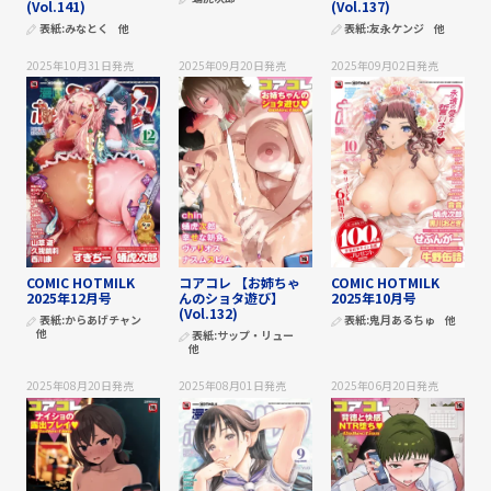
(Vol.141)
(Vol.137)
表紙:
みなとく
他
表紙:
友永ケンジ
他
2025年10月31日
発売
2025年09月20日
発売
2025年09月02日
発売
COMIC HOTMILK
コアコレ 【お姉ちゃ
COMIC HOTMILK
2025年12月号
んのショタ遊び】
2025年10月号
(Vol.132)
表紙:
からあげチャン
表紙:
鬼月あるちゅ
他
他
表紙:
サップ・リュー
他
2025年08月20日
発売
2025年08月01日
発売
2025年06月20日
発売