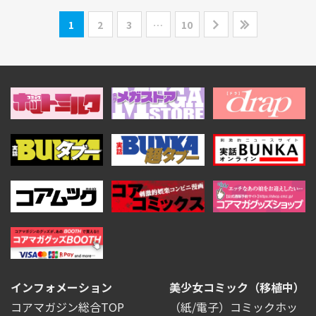
1
2
3
…
10
インフォメーション
美少女コミック（移植中）
コアマガジン総合TOP
（紙/電子）コミックホッ