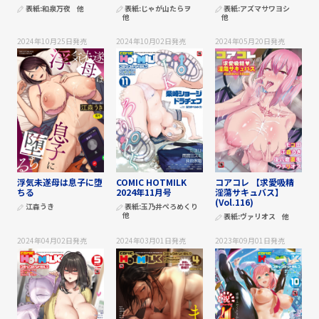
表紙:
和泉万夜
他
表紙:
じゃが山たらヲ
表紙:
アズマサワヨシ
他
他
2024年10月25日
発売
2024年10月02日
発売
2024年05月20日
発売
浮気未遂母は息子に堕
COMIC HOTMILK
コアコレ 【求愛吸精
ちる
2024年11月号
淫蕩サキュバス】
(Vol.116)
江森うき
表紙:
玉乃井ぺろめくり
他
表紙:
ヴァリオス
他
2024年04月02日
発売
2024年03月01日
発売
2023年09月01日
発売