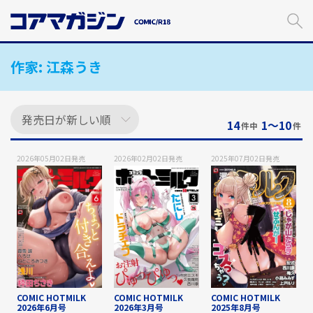
メ
イ
ン
コ
作家:
江森うき
ン
テ
ン
ツ
に
14
1〜10
件中
件
ス
キ
2026年05月02日
発売
2026年02月02日
発売
2025年07月02日
発売
ッ
プ
す
る
COMIC HOTMILK
COMIC HOTMILK
COMIC HOTMILK
2026年6月号
2026年3月号
2025年8月号