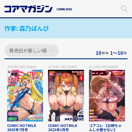
メ
イ
ン
コ
作家:
森乃ばんび
ン
テ
ン
ツ
に
10
1〜10
件中
件
ス
キ
2025年06月02日
発売
2022年12月02日
発売
2022年04月20日
発売
ッ
プ
す
る
COMIC HOTMILK
COMIC HOTMILK
コアコレ 【お姉ちゃ
2025年7月号
2023年1月号
んしか愛せない】