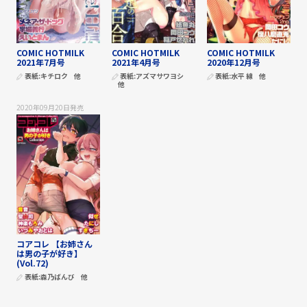
COMIC HOTMILK
COMIC HOTMILK
COMIC HOTMILK
2021年7月号
2021年4月号
2020年12月号
表紙:
キチロク
他
表紙:
アズマサワヨシ
表紙:
水平 線
他
他
2020年09月20日
発売
コアコレ 【お姉さん
は男の子が好き】
(Vol.72)
表紙:
森乃ばんび
他