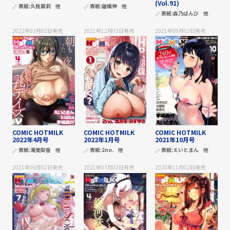
(Vol.91)
表紙:
久我繭莉
他
表紙:
破壊神
他
表紙:
森乃ばんび
他
2022年03月02日
発売
2021年12月02日
発売
2021年09月02日
発売
COMIC HOTMILK
COMIC HOTMILK
COMIC HOTMILK
2022年4月号
2022年1月号
2021年10月号
表紙:
滝美梨香
他
表紙:
2no.
他
表紙:
えいとまん
他
2021年06月02日
発売
2021年03月02日
発売
2020年11月02日
発売