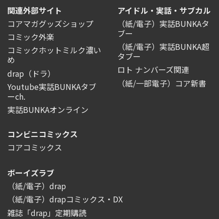
関連外部サイト
アイドル・実話・サブカル
コアマガグッズショップ
（紙/電子）実話BUNKAタ
ブー
コミック外楽
（紙/電子）実話BUNKA超
コミックホットミルク濃い
タブー
め
ロト ナンバーズ関連
drap（ドラ）
（紙/一部電子）コア新書
Youtube実話BUNKAタブ
ーch.
実話BUNKAオンライン
コンビニコミックス
コアコミックス
ボーイズラブ
（紙/電子）drap
（紙/電子）drapコミックス・DX
雑誌「drap」定期購読