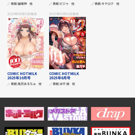
表紙:
破壊神
他
表紙:
ピジャ
他
表紙:
キチロク
他
2025年09月02日
発売
2025年05月02日
発売
COMIC HOTMILK
COMIC HOTMILK
2025年10月号
2025年6月号
表紙:
鬼月あるちゅ
他
表紙:
水平 線
他