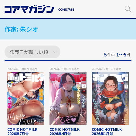
メ
イ
ン
コ
作家:
朱シオ
ン
テ
ン
ツ
に
5
1〜5
件中
件
ス
キ
2026年06月02日
発売
2026年03月02日
発売
2025年12月02日
発売
ッ
プ
す
る
COMIC HOTMILK
COMIC HOTMILK
COMIC HOTMILK
2026年7月号
2026年4月号
2026年1月号