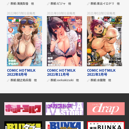
表紙:
滝美梨香
他
表紙:
ピジャ
他
表紙:
東出イロドリ
他
2022年07月01日
発売
2021年10月01日
発売
2021年02月02日
発売
COMIC HOTMILK
COMIC HOTMILK
COMIC HOTMILK
2022年8月号
2021年11月号
2021年3月号
表紙:
腿之助兵衛
他
表紙:
oekakizuki
他
表紙:
水龍敬
他