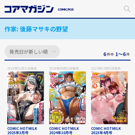
メ
イ
ン
コ
作家:
後藤マサキの野望
ン
テ
ン
ツ
に
6
1〜6
件中
件
ス
キ
2025年01月31日
発売
2024年09月02日
発売
2023年03月02日
発売
ッ
プ
す
る
COMIC HOTMILK
COMIC HOTMILK
COMIC HOTMILK
2025年3月号
2024年10月号
2023年4月号