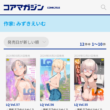
メ
イ
ン
コ
作家:
みずきえいむ
ン
テ
ン
ツ
に
12
1〜10
件中
件
ス
キ
2024年06月14日
発売
2024年04月14日
発売
2024年02月14日
発売
ッ
プ
す
る
LQ Vol.57
LQ Vol.56
LQ Vol.55
表紙:
玉乃井ぺろめくり
表紙:
玉乃井ぺろめくり
表紙:
玉乃井ぺろめくり