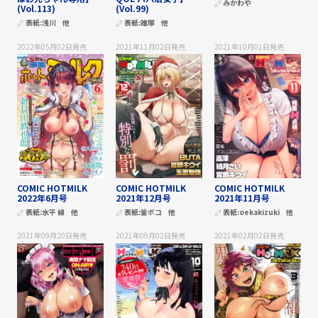
みかわや
(Vol.113)
(Vol.99)
表紙:
浅川
他
表紙:
誰塚
他
2022年05月02日
発売
2021年11月02日
発売
2021年10月01日
発売
COMIC HOTMILK
COMIC HOTMILK
COMIC HOTMILK
2022年6月号
2021年12月号
2021年11月号
表紙:
水平 線
他
表紙:
釜ボコ
他
表紙:
oekakizuki
他
2021年09月20日
発売
2021年09月02日
発売
2021年02月02日
発売