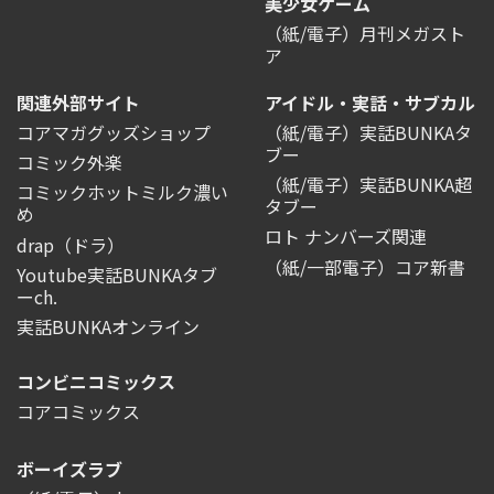
美少女ゲーム
（紙/電子）月刊メガスト
ア
関連外部サイト
アイドル・実話・サブカル
コアマガグッズショップ
（紙/電子）実話BUNKAタ
ブー
コミック外楽
（紙/電子）実話BUNKA超
コミックホットミルク濃い
タブー
め
ロト ナンバーズ関連
drap（ドラ）
（紙/一部電子）コア新書
Youtube実話BUNKAタブ
ーch.
実話BUNKAオンライン
コンビニコミックス
コアコミックス
ボーイズラブ