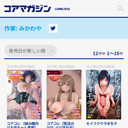
メ
イ
ン
コ
ン
作家:
みかわや
テ
ン
ツ
に
12
1〜10
件中
件
ス
キ
2024年02月20日
発売
2022年12月20日
発売
2022年05月31日
発売
ッ
プ
す
る
コアコレ 【妹の膣内
コアコレ【性活の
セイフクウラオモテ
はお兄ちゃん専用】
QOL パパ活女子】