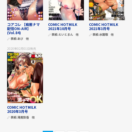
コアコレ 【痴態ナマ
COMIC HOTMILK
COMIC HOTMILK
配信ON-AIR】
2021年10月号
2021年3月号
(Vol.84)
表紙:
えいとまん
他
表紙:
水龍敬
他
表紙:
あび
他
2020年02月01日
発売
COMIC HOTMILK
2020年3月号
表紙:
滝美梨香
他