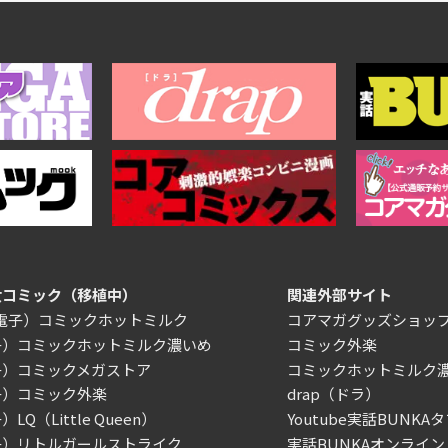
女コミック（移植中）
関連外部サイト
/電子）コミックホットミルク
コアマガグッズショッ
子）コミックホットミルク濃いめ
コミック外楽
子）コミックメガストア
コミックホットミルク
子）コミック外楽
drap（ドラ）
LQ（Little Queen）
Youtube実話BUNKAタ
子）リトルガールストライク
実話BUNKAオンライン