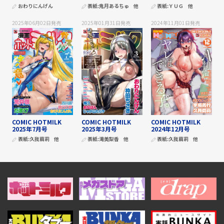
おわりにんげん
表紙:
鬼月あるちゅ
他
表紙:
ＹＵＧ
他
2025年06月02日
発売
2025年01月31日
発売
2024年11月01日
発売
COMIC HOTMILK
COMIC HOTMILK
COMIC HOTMILK
2025年7月号
2025年3月号
2024年12月号
表紙:
久我繭莉
他
表紙:
滝美梨香
他
表紙:
久我繭莉
他