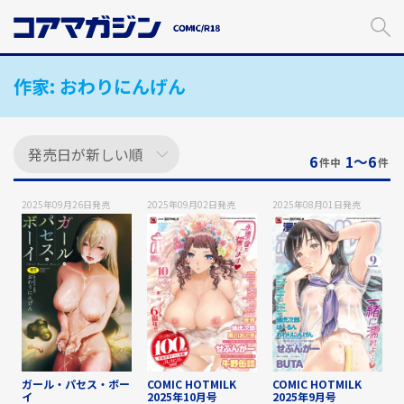
メ
イ
ン
コ
作家:
おわりにんげん
ン
テ
ン
ツ
に
6
1〜6
件中
件
ス
キ
2025年09月26日
発売
2025年09月02日
発売
2025年08月01日
発売
ッ
プ
す
る
ガール・パセス・ボー
COMIC HOTMILK
COMIC HOTMILK
イ
2025年10月号
2025年9月号