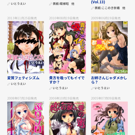
(Vol.13)
いとうえい
表紙:
堀博昭
他
表紙:
ここのき奈緒
他
2013年11月25日
発売
2010年08月19日
発売
2009年06月19日
発売
変質フェティシズム
貴方を吸ってもイイで
お姉さんじゃダメかし
すか？
ら？
いとうえい
いとうえい
いとうえい
2008年07月19日
発売
2006年10月19日
発売
2005年07月09日
発売