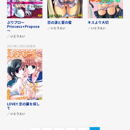
ぷりプロ～
恋の涙と愛の蜜
キスより大切
Princess+Propose
いとうえい
いとうえい
～
いとうえい
2003年12月10日
発売
LOVE!! 恋の翼を探し
て
いとうえい