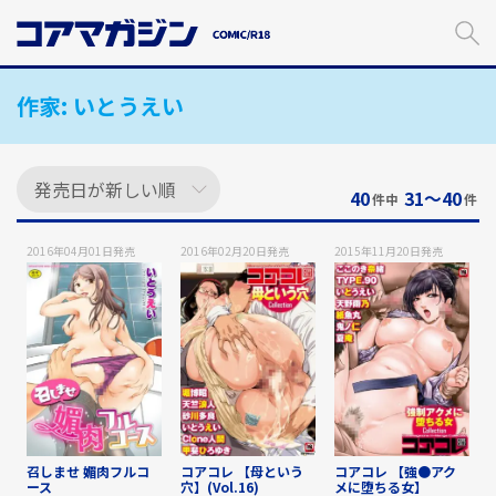
メ
イ
ン
コ
作家:
いとうえい
ン
テ
ン
ツ
に
40
31〜40
件中
件
ス
キ
2016年04月01日
発売
2016年02月20日
発売
2015年11月20日
発売
ッ
プ
す
る
召しませ 媚肉フルコ
コアコレ 【母という
コアコレ 【強●アク
ース
穴】(Vol.16)
メに堕ちる女】