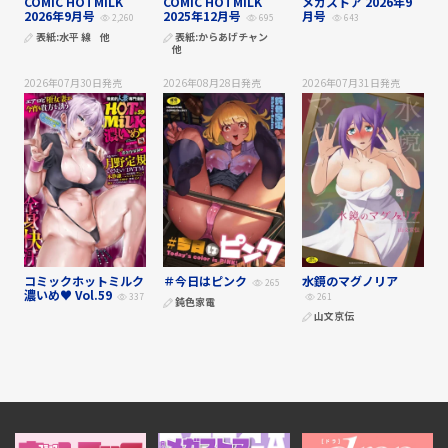
COMIC HOTMILK
COMIC HOTMILK
メガストア 2026年9
2026年9月号
2025年12月号
月号
2,260
695
643
表紙:
水平 線
他
表紙:
からあげチャン
他
2026年07月30日
発売
2026年08月28日
発売
2026年07月31日
発売
コミックホットミルク
＃今日はピンク
水鏡のマグノリア
265
濃いめ♥ Vol.59
337
261
鈍色家電
山文京伝