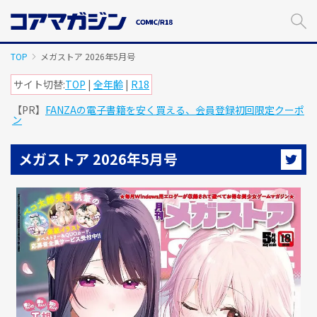
メ
イ
ン
コ
TOP
メガストア 2026年5月号
ン
テ
サイト切替:
TOP
|
全年齢
|
R18
ン
【PR】
FANZAの電子書籍を安く買える、会員登録初回限定クーポ
ツ
ン
に
ス
キ
メガストア 2026年5月号
ッ
プ
す
る