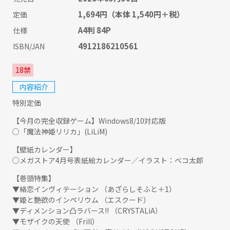
1,694円
（本体 1,540円＋税）
定価
A4判 84P
仕様
4912186210561
ISBN/JAN
18禁
内容紹介
特別定価
【今月の完全収録ゲーム】Windows8/10対応版
○「魔法神姫リリカ」(LiLiM)
【壁紙カレンダー】
○メガストア4月号表紙絵カレンダー／イラスト：ベコ太郎
【巻頭特集】
▼絡恋インヴィテーション （あざらしそふと＋1）
▼姫と艶欲のインペリウム （エスクード）
▼ディメンション凸ラバース!! （CRYSTALiA）
▼モザイクの天使 （Frill）