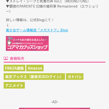
▼ストレイ・シープと死者の声 Vol.1 （MOONSTONE）
▼闇夜のPARENTE 幻燐の姫将軍 Remastered （エウシュリ
ー）
詳しい情報は、公式Blogにて！
↓
美少女ゲーム情報誌「メガストア」Blog
書籍販売
FANZA通販
Amazon
楽天ブックス（要楽天IDログイン）
ヨドバシ
アニメイト
-AD-